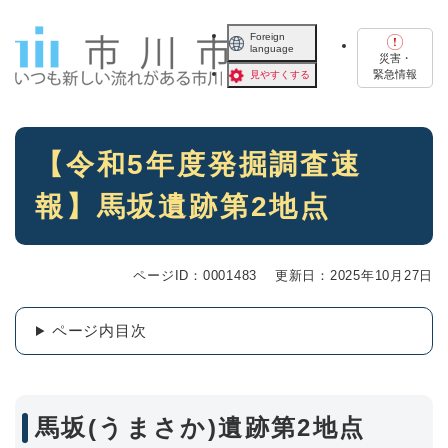
ペ
メニューを飛ばして本文へ
ー
Foreign
language
ジ
災害・
の
緊急情報
見やすくする
先
頭
で
本
す
【令和5年度発掘調査速
文
。
報】馬坂遺跡第2地点
ページID：0001483
更新日：2025年10月27日
ページ内目次
馬坂(うまさか)遺跡第2地点