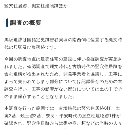
竪穴住居跡、掘立柱建物跡ほか
調査の概要
馬坂遺跡は国指定史跡曽谷貝塚の南西側に位置する縄文時
代の貝塚及び集落跡です。
今回の調査地点は建売住宅の建設に伴い発掘調査が実施さ
れました。確認調査で縄文時代と古墳時代の竪穴住居跡を
含む遺構が検出されたため、開発事業者と協議し、工事に
よって失われてしまう部分については記録保存のための本
調査を行い、工事の影響がない部分については土の中でそ
のまま保存することとなりました。
本調査を行った範囲では、古墳時代の竪穴住居跡6軒、土
坑3基、焼土跡2基、奈良・平安時代の掘立柱建物跡1棟が
確認され、竪穴住居跡からは甕や壺、坏などの当時の人々