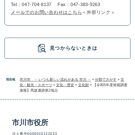
Tel：047-704-8137
Fax：047-383-9263
メールでのお問い合わせはこちら
＜外部リンク＞
見つからないときは
市川市 － いつも新しい流れがある 市川 －
>
分類でさがす
>
文
現在地
化・観光・スポーツ
>
文化・歴史
>
文化財
>
【令和5年度発掘調査
速報】馬坂遺跡第2地点
市川市役所
法人番号6000020122033