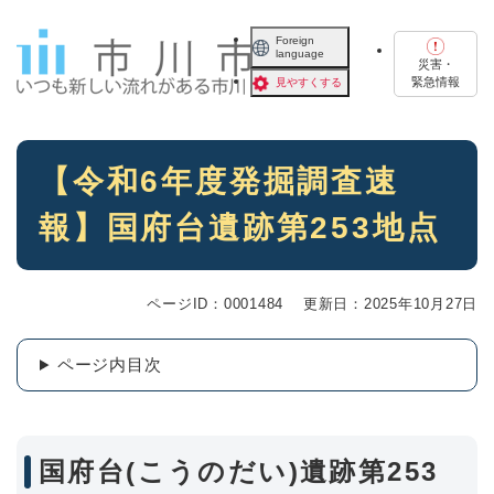
ペ
メニューを飛ばして本文へ
ー
Foreign
language
ジ
災害・
の
緊急情報
見やすくする
先
頭
で
本
す
【令和6年度発掘調査速
文
。
報】国府台遺跡第253地点
ページID：0001484
更新日：2025年10月27日
ページ内目次
国府台(こうのだい)遺跡第253