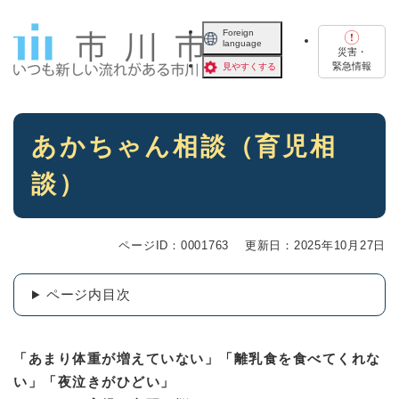
ペ
メニューを飛ばして本文へ
ー
Foreign
language
ジ
災害・
の
緊急情報
見やすくする
先
頭
で
本
す
あかちゃん相談（育児相
文
。
談）
ページID：0001763
更新日：2025年10月27日
ページ内目次
「あまり体重が増えていない」「離乳食を食べてくれな
い」「夜泣きがひどい」