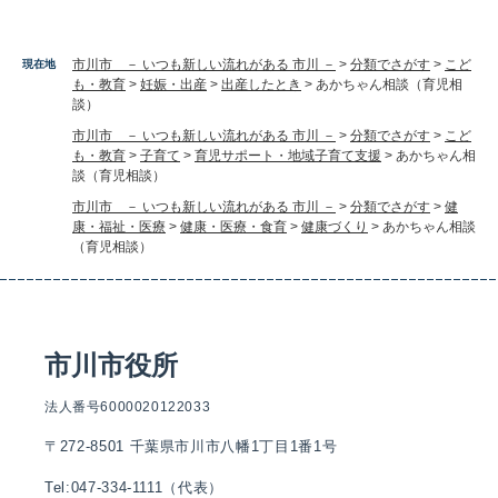
市川市 － いつも新しい流れがある 市川 －
>
分類でさがす
>
こど
現在地
も・教育
>
妊娠・出産
>
出産したとき
>
あかちゃん相談（育児相
談）
市川市 － いつも新しい流れがある 市川 －
>
分類でさがす
>
こど
も・教育
>
子育て
>
育児サポート・地域子育て支援
>
あかちゃん相
談（育児相談）
市川市 － いつも新しい流れがある 市川 －
>
分類でさがす
>
健
康・福祉・医療
>
健康・医療・食育
>
健康づくり
>
あかちゃん相談
（育児相談）
市川市役所
法人番号6000020122033
〒272-8501 千葉県市川市八幡1丁目1番1号
Tel:047-334-1111（代表）