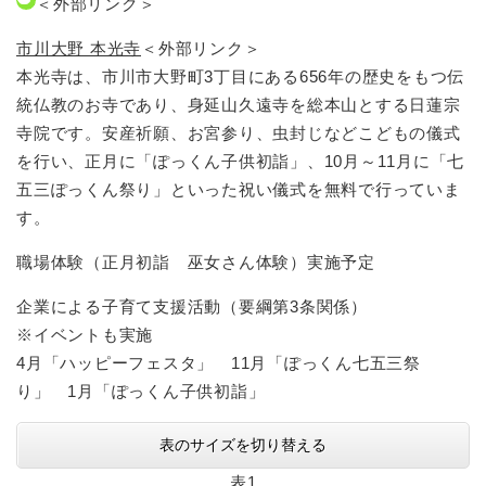
＜外部リンク＞
市川大野 本光寺
＜外部リンク＞
本光寺は、市川市大野町3丁目にある656年の歴史をもつ伝
統仏教のお寺であり、身延山久遠寺を総本山とする日蓮宗
寺院です。安産祈願、お宮参り、虫封じなどこどもの儀式
を行い、正月に「ぽっくん子供初詣」、10月～11月に「七
五三ぽっくん祭り」といった祝い儀式を無料で行っていま
す。
職場体験（正月初詣 巫女さん体験）実施予定
企業による子育て支援活動（要綱第3条関係）
※イベントも実施
4月「ハッピーフェスタ」 11月「ぽっくん七五三祭
り」 1月「ぽっくん子供初詣」
表のサイズを切り替える
表1