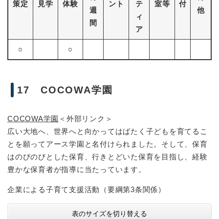
策定
見学
体験
ント
テ
室等
付
週
他
ィ
間
ア
○
○
17 COCOWA学園
COCOWA学園
＜外部リンク＞
広い大地へ、世界へと向かってはばたく子どもを育てるこ
とを願ってアース学園と名付けられました。そして、保育
はのびのびとした保育、行きとどいた保育を目指し、経験
豊かな保育者が指導に当たっています。
企業による子育て支援活動（要綱第3条関係）
表のサイズを切り替える