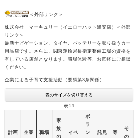
＜外部リンク＞
株式会社 マーキュリー（イエローハット浦安店）
＜外部
リンク＞
最新ナビゲーション、タイヤ、バッテリーを取り扱うカー
用品店です。さらに、関東運輸局長指定整備工場の資格を
有している店舗となります。職場体験等、お気軽にご相談
ください。
企業による子育て支援活動（要綱第3条関係）
表のサイズを切り替える
表14
ボ
家
ラ
族
そ
計画
企業
職場
イベ
ン
託児
寄
の
の