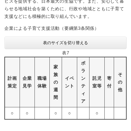
ビスを提供する、日本最大の生協です。また、安心して暮
らせる地域社会を築くために、行政や地域とともに子育て
支援などにも積極的に取り組んでいます。
企業による子育て支援活動（要綱第3条関係）
表のサイズを切り替える
表7
ボ
家
ラ
族
そ
計画
企業
職場
イベ
ン
託児
寄
の
の
策定
見学
体験
ント
テ
室等
付
週
他
ィ
間
ア
○
○
○
○
○