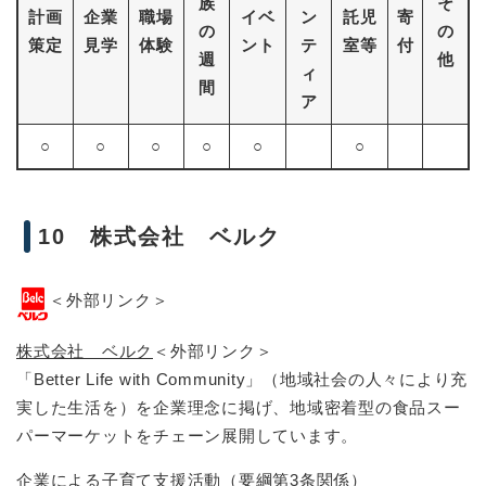
族
そ
計画
企業
職場
イベ
ン
託児
寄
の
の
策定
見学
体験
ント
テ
室等
付
週
他
ィ
間
ア
○
○
○
○
○
○
10 株式会社 ベルク
＜外部リンク＞
株式会社 ベルク
＜外部リンク＞
「Better Life with Community」（地域社会の人々により充
実した生活を）を企業理念に掲げ、地域密着型の食品スー
パーマーケットをチェーン展開しています。
企業による子育て支援活動（要綱第3条関係）