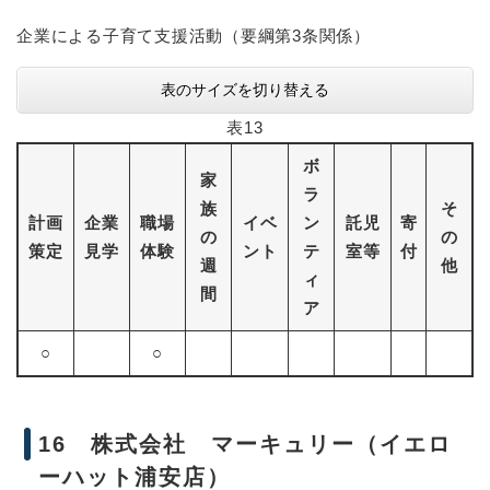
企業による子育て支援活動（要綱第3条関係）
表のサイズを切り替える
表13
ボ
家
ラ
族
そ
計画
企業
職場
イベ
ン
託児
寄
の
の
策定
見学
体験
ント
テ
室等
付
週
他
ィ
間
ア
○
○
16 株式会社 マーキュリー（イエロ
ーハット浦安店）