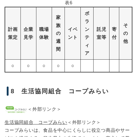
表6
ボ
家
ラ
族
そ
計画
企業
職場
イベ
ン
託児
寄
の
の
策定
見学
体験
ント
テ
室等
付
週
他
ィ
間
ア
○
○
○
○
○
8 生活協同組合 コープみらい
＜外部リンク＞
生活協同組合 コープみらい
＜外部リンク＞
コープみらいは、食品を中心にくらしに役立つ商品やサー