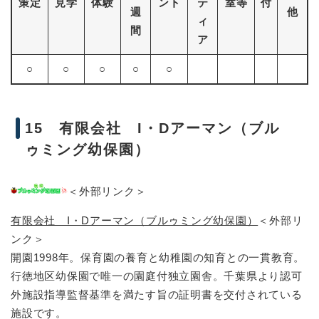
策定
見学
体験
ント
テ
室等
付
週
他
ィ
間
ア
○
○
○
○
○
15 有限会社 I・Dアーマン（ブル
ゥミング幼保園）
＜外部リンク＞
有限会社 I・Dアーマン（ブルゥミング幼保園）
＜外部リ
ンク＞
開園1998年。保育園の養育と幼稚園の知育との一貫教育。
行徳地区幼保園で唯一の園庭付独立園舎。千葉県より認可
外施設指導監督基準を満たす旨の証明書を交付されている
施設です。