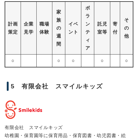
ボ
家
ラ
族
そ
計画
企業
職場
イベ
ン
託児
寄
の
の
策定
見学
体験
ント
テ
室等
付
週
他
ィ
間
ア
○
○
○
○
○
5 有限会社 スマイルキッズ
有限会社 スマイルキッズ
幼稚園・保育園等に保育用品・保育図書・幼児図書・絵