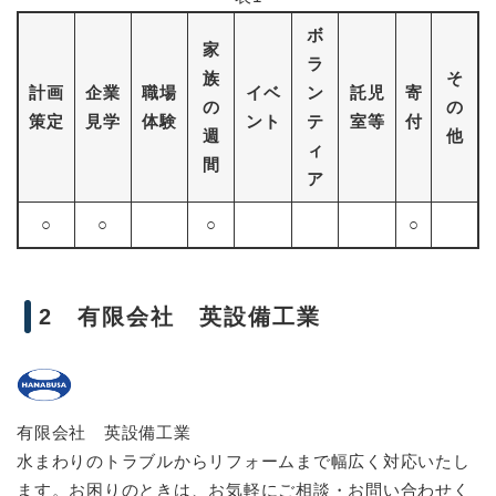
ボ
家
ラ
族
そ
計画
企業
職場
イベ
ン
託児
寄
の
の
策定
見学
体験
ント
テ
室等
付
週
他
ィ
間
ア
○
○
○
○
2 有限会社 英設備工業
有限会社 英設備工業
水まわりのトラブルからリフォームまで幅広く対応いたし
ます。お困りのときは、お気軽にご相談・お問い合わせく