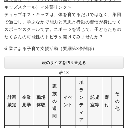
キッズスクール）
＜外部リンク＞
ティップネス・キッズは、体を育てるだけではなく、集団
で過ごし、学ぶなかで能力と意思と行動の習慣が身につく
スポーツスクールです。スポーツを通じて、子どもたちの
たくさんの可能性のトビラを開けてみませんか？
企業による子育て支援活動（要綱第3条関係）
表のサイズを切り替える
表18
ボ
家
ラ
族
そ
計画
企業
職場
イベ
ン
託児
寄
の
の
策定
見学
体験
ント
テ
室等
付
週
他
ィ
間
ア