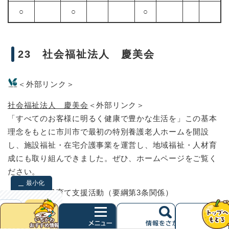
○
○
○
23 社会福祉法人 慶美会
＜外部リンク＞
社会福祉法人 慶美会
＜外部リンク＞
「すべてのお客様に明るく健康で豊かな生活を」この基本
理念をもとに市川市で最初の特別養護老人ホームを開設
し、施設福祉・在宅介護事業を運営し、地域福祉・人材育
成にも取り組んできました。ぜひ、ホームページをご覧く
ださい。
最小化
企業による子育て支援活動（要綱第3条関係）
検索
クリア
次
表のサイズを切り替える
へ