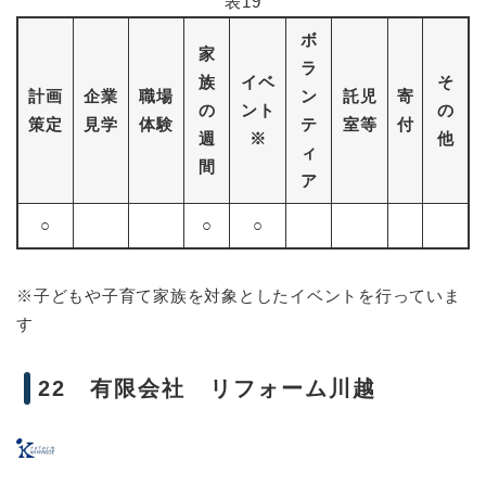
表19
ボ
家
ラ
族
イベ
そ
計画
企業
職場
ン
託児
寄
の
ント
の
策定
見学
体験
テ
室等
付
週
※
他
ィ
間
ア
○
○
○
※子どもや子育て家族を対象としたイベントを行っていま
す
22 有限会社 リフォーム川越