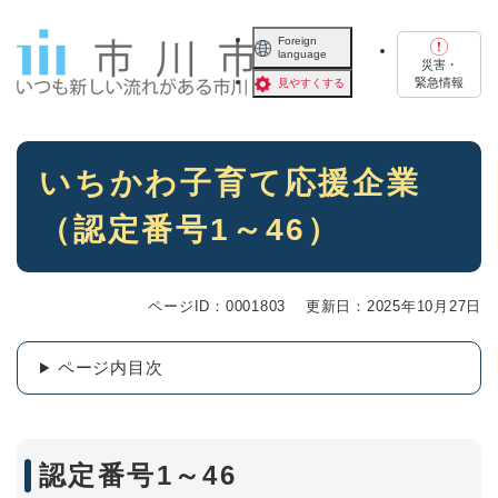
ペ
メニューを飛ばして本文へ
ー
Foreign
language
ジ
災害・
の
緊急情報
見やすくする
先
頭
で
本
す
いちかわ子育て応援企業
文
。
（認定番号1～46）
ページID：0001803
更新日：2025年10月27日
ページ内目次
認定番号1～46