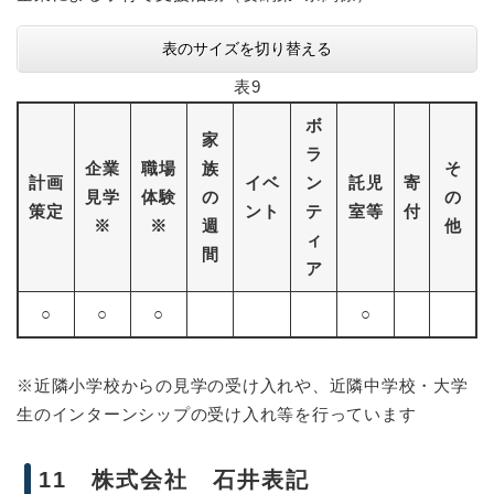
表のサイズを切り替える
表9
ボ
家
ラ
企業
職場
族
そ
計画
イベ
ン
託児
寄
見学
体験
の
の
策定
ント
テ
室等
付
※
※
週
他
ィ
間
ア
○
○
○
○
※近隣小学校からの見学の受け入れや、近隣中学校・大学
生のインターンシップの受け入れ等を行っています
11 株式会社 石井表記