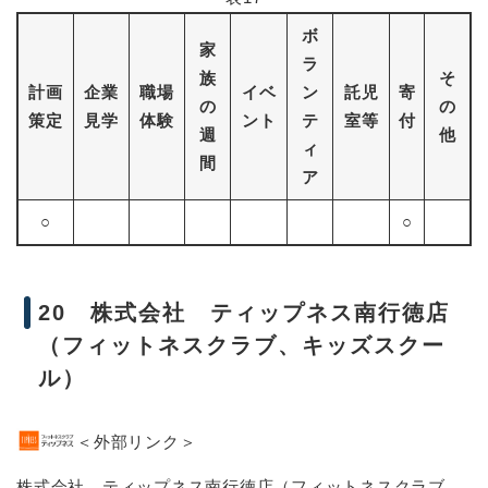
ボ
家
ラ
族
そ
計画
企業
職場
イベ
ン
託児
寄
の
の
策定
見学
体験
ント
テ
室等
付
週
他
ィ
間
ア
○
○
20 株式会社 ティップネス南行徳店
（フィットネスクラブ、キッズスクー
ル）
＜外部リンク＞
株式会社 ティップネス南行徳店（フィットネスクラブ、