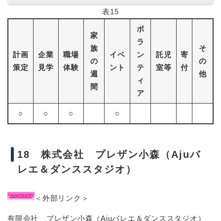
表15
ボ
家
ラ
族
そ
計画
企業
職場
イベ
ン
託児
寄
の
の
策定
見学
体験
ント
テ
室等
付
週
他
ィ
間
ア
○
○
○
○
18 株式会社 プレザン小森（Ajuバ
レエ＆ダンススタジオ）
＜外部リンク＞
有限会社 プレザン小森（Ajuバレエ＆ダンススタジオ）