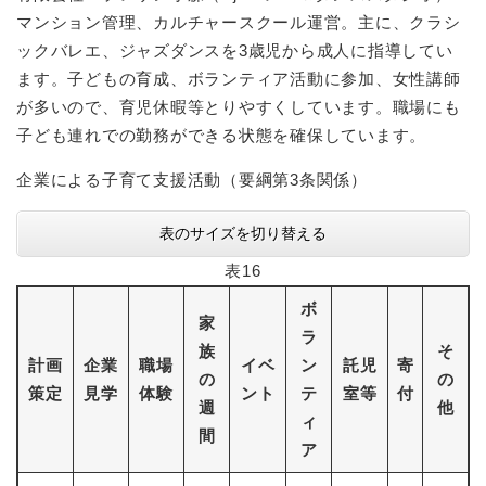
マンション管理、カルチャースクール運営。主に、クラシ
ックバレエ、ジャズダンスを3歳児から成人に指導してい
ます。子どもの育成、ボランティア活動に参加、女性講師
が多いので、育児休暇等とりやすくしています。職場にも
子ども連れでの勤務ができる状態を確保しています。
企業による子育て支援活動（要綱第3条関係）
表のサイズを切り替える
表16
ボ
家
ラ
族
そ
計画
企業
職場
イベ
ン
託児
寄
の
の
策定
見学
体験
ント
テ
室等
付
週
他
ィ
間
ア