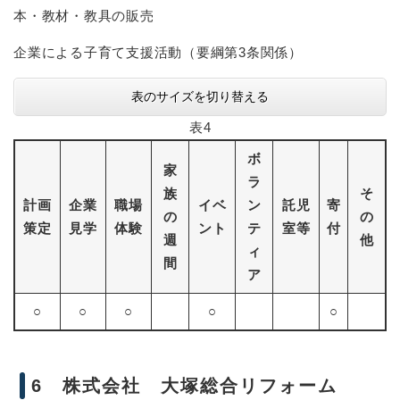
本・教材・教具の販売
企業による子育て支援活動（要綱第3条関係）
表のサイズを切り替える
表4
ボ
家
ラ
族
そ
計画
企業
職場
イベ
ン
託児
寄
の
の
策定
見学
体験
ント
テ
室等
付
週
他
ィ
間
ア
○
○
○
○
○
6 株式会社 大塚総合リフォーム