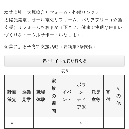
株式会社 大塚総合リフォーム
＜外部リンク＞
太陽光発電、オール電化リフォーム、バリアフリー（介護
支援）リフォームもおまかせ下さい。健康で快適な住まい
づくりをトータルサポートいたします。
企業による子育て支援活動（要綱第3条関係）
表のサイズを切り替える
表5
家
ボラ
族
そ
計画
企業
職場
イベ
ン
託児
寄
の
の
策定
見学
体験
ント
ティ
室等
付
週
他
ア※
間
○
○