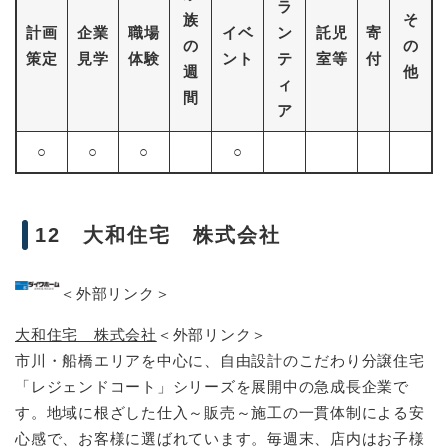
ラ
族
そ
計画
企業
職場
イベ
ン
託児
寄
の
の
策定
見学
体験
ント
テ
室等
付
週
他
ィ
間
ア
○
○
○
○
12 大和住宅 株式会社
＜外部リンク＞
大和住宅 株式会社
＜外部リンク＞
市川・船橋エリアを中心に、自由設計のこだわり分譲住宅
「レジェンドコート」シリーズを展開中の急成長企業で
す。地域に根ざした仕入～販売～施工の一貫体制による安
心感で、お客様に選ばれています。毎週末、店内はお子様