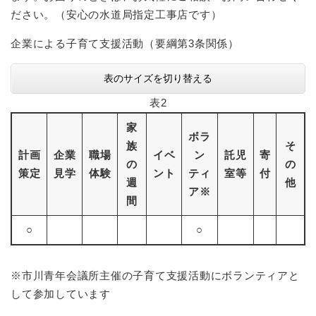
ださい。（安心の水道局指定工事店です）
企業による子育て支援活動（要綱第3条関係）
表のサイズを切り替える
表2
家
ボラ
族
そ
計画
企業
職場
イベ
ン
託児
寄
の
の
策定
見学
体験
ント
ティ
室等
付
週
他
ア※
間
○
○
※市川青年会議所主催の子育て支援活動にボランティアと
して参加しています