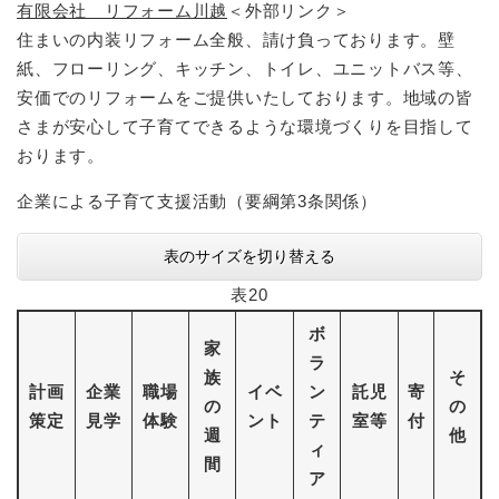
有限会社 リフォーム川越
＜外部リンク＞
住まいの内装リフォーム全般、請け負っております。壁
紙、フローリング、キッチン、トイレ、ユニットバス等、
安価でのリフォームをご提供いたしております。地域の皆
さまが安心して子育てできるような環境づくりを目指して
おります。
企業による子育て支援活動（要綱第3条関係）
表のサイズを切り替える
表20
ボ
家
ラ
族
そ
計画
企業
職場
イベ
ン
託児
寄
の
の
策定
見学
体験
ント
テ
室等
付
週
他
ィ
間
ア