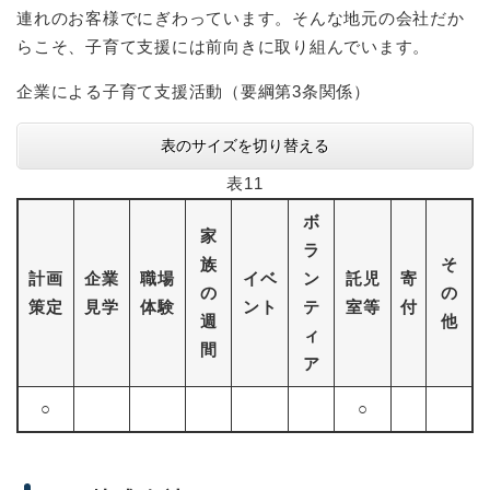
連れのお客様でにぎわっています。そんな地元の会社だか
らこそ、子育て支援には前向きに取り組んでいます。
企業による子育て支援活動（要綱第3条関係）
表のサイズを切り替える
表11
ボ
家
ラ
族
そ
計画
企業
職場
イベ
ン
託児
寄
の
の
策定
見学
体験
ント
テ
室等
付
週
他
ィ
間
ア
○
○