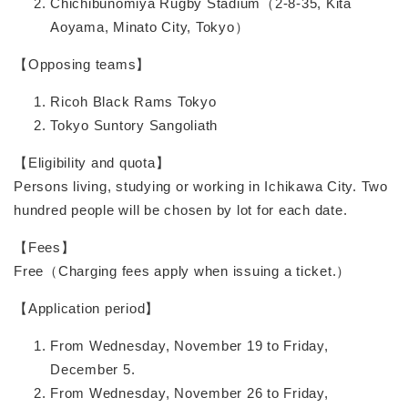
Chichibunomiya Rugby Stadium（2-8-35, Kita
Aoyama, Minato City, Tokyo）
【Opposing teams】
Ricoh Black Rams Tokyo
Tokyo Suntory Sangoliath
【Eligibility and quota】
Persons living, studying or working in Ichikawa City. Two
hundred people will be chosen by lot for each date.
【Fees】
Free（Charging fees apply when issuing a ticket.）
【Application period】
From Wednesday, November 19 to Friday,
December 5.
From Wednesday, November 26 to Friday,