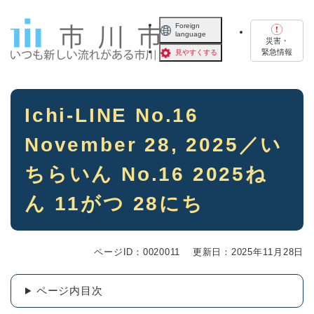
ペ
メニューを飛ばして本文へ
ー
Foreign
language
ジ
災害・
の
緊急情報
見やすくする
先
頭
で
本
す
Ichi-LINE No.16
文
。
November 28, 2025／い
ちらいん No.16 2025ね
ん 11がつ 28にち
ページID：0020011
更新日：2025年11月28日
ページ内目次