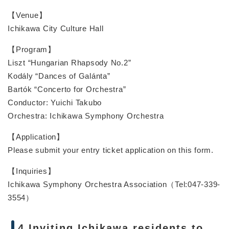
【Venue】
Ichikawa City Culture Hall
【Program】
Liszt “Hungarian Rhapsody No.2”
Kodály “Dances of Galánta”
Bartók “Concerto for Orchestra”
Conductor: Yuichi Takubo
Orchestra: Ichikawa Symphony Orchestra
【Application】
Please submit your entry ticket application on this form.
【Inquiries】
Ichikawa Symphony Orchestra Association（Tel:047-339-
3554）
4.Inviting Ichikawa residents to