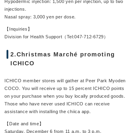
Hypodermic injection: 1,500 yen per injection, up to two
injections.
Nasal spray: 3,000 yen per dose.
【Inquiries】
Division for Health Support（Tel:047-712-6729）
2.Christmas Marché promoting
ICHICO
ICHICO member stores will gather at Peer Park Myoden
COCO. You will receive up to 15 percent ICHICO points
on your purchase when you buy locally produced goods.
Those who have never used ICHICO can receive
assistance with installing the chiica app.
【Date and time】
Saturday, December 6 from 11 a.m. to 3 p.m.