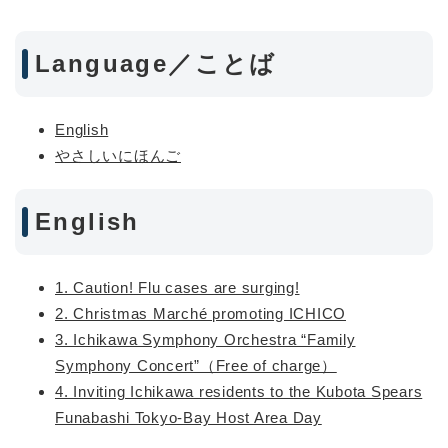
Language／ことば
English
やさしいにほんご
English
1. Caution! Flu cases are surging!
2. Christmas Marché promoting ICHICO
3. Ichikawa Symphony Orchestra “Family
Symphony Concert”（Free of charge）
4. Inviting Ichikawa residents to the Kubota Spears
Funabashi Tokyo-Bay Host Area Day