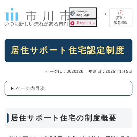
ペ
メニューを飛ばして本文へ
ー
Foreign
language
ジ
災害・
の
緊急情報
見やすくする
先
頭
で
本
す
居住サポート住宅認定制度
文
。
ページID：0020128
更新日：2026年1月5日
ページ内目次
居住サポート住宅の制度概要