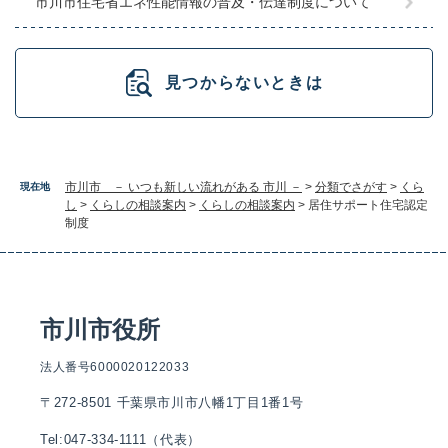
市川市住宅省エネ性能情報の普及・伝達制度について
見つからないときは
市川市 － いつも新しい流れがある 市川 －
>
分類でさがす
>
くら
現在地
し
>
くらしの相談案内
>
くらしの相談案内
>
居住サポート住宅認定
制度
市川市役所
法人番号6000020122033
〒272-8501 千葉県市川市八幡1丁目1番1号
Tel:047-334-1111（代表）