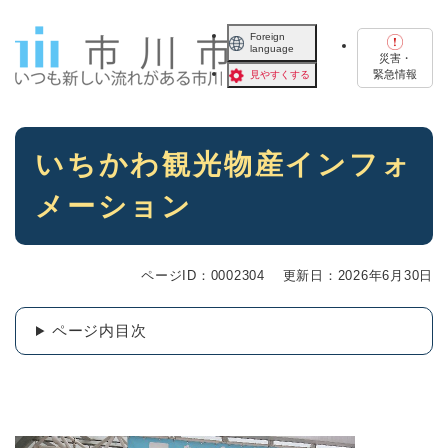
ペ
メニューを飛ばして本文へ
ー
Foreign
language
ジ
災害・
の
緊急情報
見やすくする
先
頭
で
本
す
いちかわ観光物産インフォ
文
。
メーション
ページID：0002304
更新日：2026年6月30日
ページ内目次