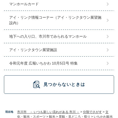
マンホールカード
アイ・リンク情報コーナー（アイ・リンクタウン展望施
設内）
地下への入り口、市川市でみられるマンホール
アイ・リンクタウン展望施設
令和元年度 広報いちかわ 10月5日号 特集
見つからないときは
市川市 － いつも新しい流れがある 市川 －
>
分類でさがす
>
文
現在地
化・観光・スポーツ
>
観光
>
景観・見どころ・祭り
>
いちかわ観光