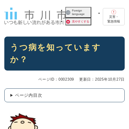
ペ
メニューを飛ばして本文へ
ー
Foreign
language
ジ
災害・
の
緊急情報
見やすくする
先
頭
で
本
す
うつ病を知っています
文
。
か？
ページID：0002309
更新日：2025年10月27日
ページ内目次