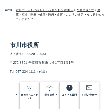
市川市 － いつも新しい流れがある 市川 －
>
分類でさがす
>
健
現在地
康・福祉・医療
>
健康・医療・食育
>
こころの健康
>
うつ病を知っ
ていますか？
市川市役所
法人番号6000020122033
〒272-8501 千葉県市川市八幡1丁目1番1号
Tel:047-334-1111（代表）
市役所へのアク
開庁日時
よくある質問
お問い合わせ
セス