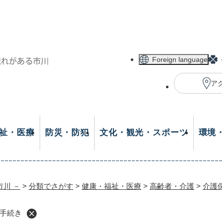
メニューを飛ばして本文へ
Foreign language
ア
祉・医療
防災・防犯
文化・観光・スポーツ
環境
市川 －
>
分類でさがす
>
健康・福祉・医療
>
高齢者・介護
>
介護
手続き