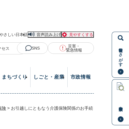
やさしい日本語
音声読み上げ
見やすくする
災害・
情報をさがす
SNS
クセス
緊急情報
・まちづくり
しごと・産業
市政情報
本文検索
保険
>
お引越しにともなう介護保険関係のお手続