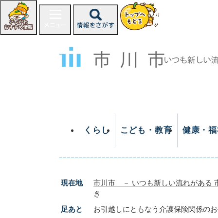
ペ
ー
ジ
の
先
頭
で
す
。
くらし
こども・教育
健康・福
現在地
市川市 － いつも新しい流れがある 
き
足あと
お引越しにともなう介護保険関係のお