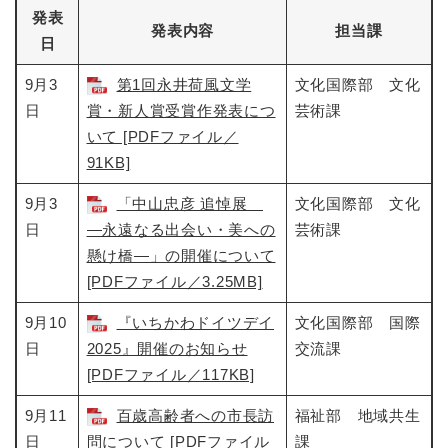
発表
発表内容
担当課
日
9月3
第1回永井荷風文学
文化国際部 文化
日
賞・新人賞受賞作発表につ
芸術課
いて [PDFファイル／
91KB]
9月3
「中山忠彦 追悼展
文化国際部 文化
日
―永遠なる出会い・美への
芸術課
懸け橋―」の開催について
[PDFファイル／3.25MB]
9月10
『いちかわドイツデイ
文化国際部 国際
日
2025』開催のお知らせ
交流課
[PDFファイル／117KB]
9月11
百歳高齢者への市長訪
福祉部 地域共生
日
問について [PDFファイル
課