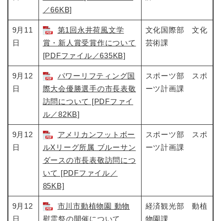
／66KB]
9月11
第1回永井荷風文学
文化国際部 文化
日
賞・新人賞受賞作について
芸術課
[PDFファイル／635KB]
9月12
パワーリフティング国
スポーツ部 スポ
日
際大会優勝選手の市長表敬
ーツ計画課
訪問について [PDFファイ
ル／82KB]
9月12
アメリカンフットボー
スポーツ部 スポ
日
ルXリーグ所属 ブルーサン
ーツ計画課
ダースの市長表敬訪問につ
いて [PDFファイル／
85KB]
9月12
市川市動植物園 動物
経済観光部 動植
日
慰霊祭の開催について
物園課