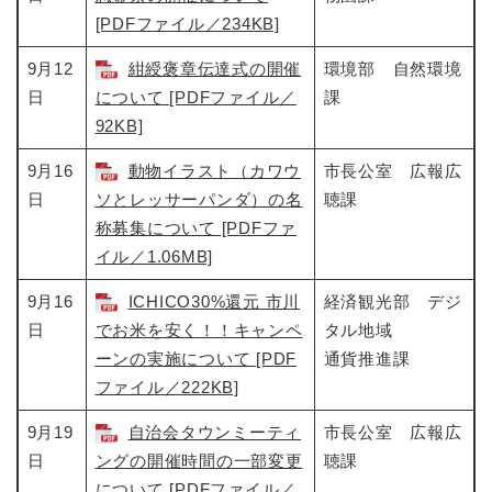
[PDFファイル／234KB]
9月12
紺綬褒章伝達式の開催
環境部 自然環境
日
について [PDFファイル／
課
92KB]
9月16
動物イラスト（カワウ
市長公室 広報広
日
ソとレッサーパンダ）の名
聴課
称募集について [PDFファ
イル／1.06MB]
9月16
ICHICO30%還元 市川
経済観光部 デジ
日
でお米を安く！！キャンペ
タル地域
ーンの実施について [PDF
通貨推進課
ファイル／222KB]
9月19
自治会タウンミーティ
市長公室 広報広
日
ングの開催時間の一部変更
聴課
について [PDFファイル／