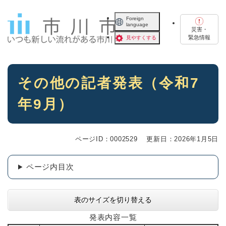
ペ
メニューを飛ばして本文へ
ー
Foreign
language
ジ
災害・
の
緊急情報
見やすくする
先
頭
で
本
す
その他の記者発表（令和7
文
。
年9月）
ページID：0002529
更新日：2026年1月5日
ページ内目次
表のサイズを切り替える
発表内容一覧