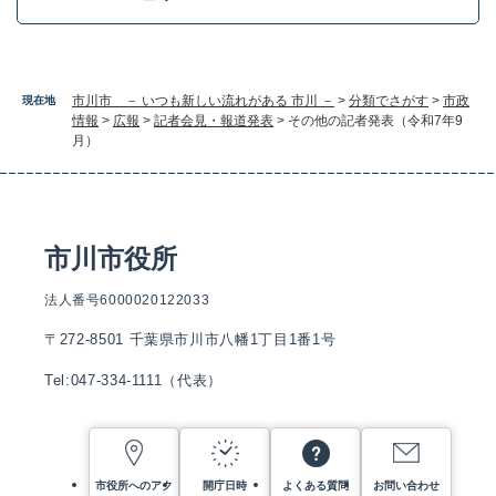
市川市 － いつも新しい流れがある 市川 －
>
分類でさがす
>
市政
現在地
情報
>
広報
>
記者会見・報道発表
>
その他の記者発表（令和7年9
月）
市川市役所
法人番号6000020122033
〒272-8501 千葉県市川市八幡1丁目1番1号
Tel:047-334-1111（代表）
市役所へのアク
開庁日時
よくある質問
お問い合わせ