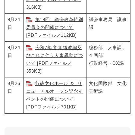
316KB]
9月24
第19回 議会改革特別
議会事務局 議事
日
委員会の開催について
課
[PDFファイル／112KB]
9月24
令和7年度 組織改編及
総務部 人事課、
日
びこれに伴う人事異動につ
企画部
いて [PDFファイル／
行政経営・DX課
353KB]
9月26
行徳文化ホールI＆I リ
文化国際部 文化
日
ニューアルオープン記念イ
芸術課
ベントの開催について
[PDFファイル／701KB]