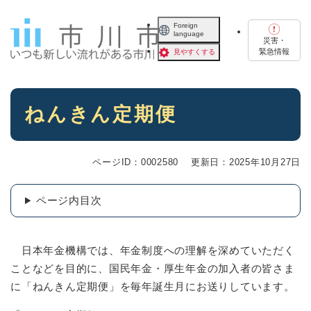
ペ
メニューを飛ばして本文へ
ー
Foreign
language
ジ
災害・
の
緊急情報
見やすくする
先
頭
で
本
す
ねんきん定期便
文
。
ページID：0002580
更新日：2025年10月27日
ページ内目次
日本年金機構では、年金制度への理解を深めていただく
ことなどを目的に、国民年金・厚生年金の加入者の皆さま
に「ねんきん定期便」を毎年誕生月にお送りしています。