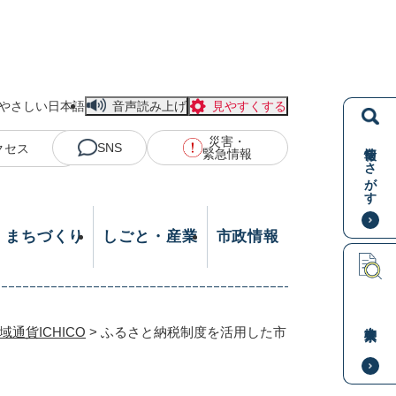
やさしい日本語
音声読み上げ
見やすくする
災害・
情報をさがす
SNS
クセス
緊急情報
・まちづくり
しごと・産業
市政情報
本文検索
通貨ICHICO
>
ふるさと納税制度を活用した市