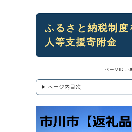
本
ふるさと納税制度
文
人等支援寄附金
ページID：00
ページ内目次