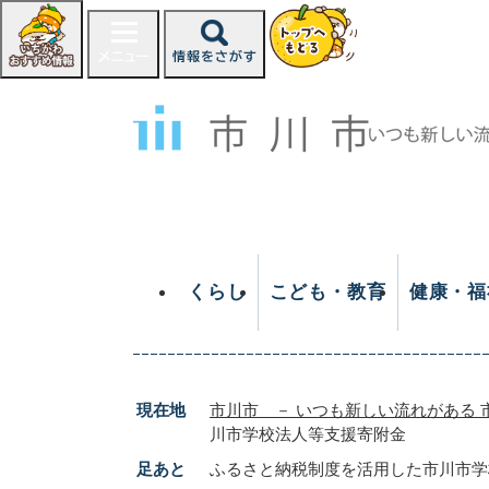
ペ
ー
ジ
の
先
頭
で
す
。
くらし
こども・教育
健康・福
現在地
市川市 － いつも新しい流れがある 
川市学校法人等支援寄附金
足あと
ふるさと納税制度を活用した市川市学