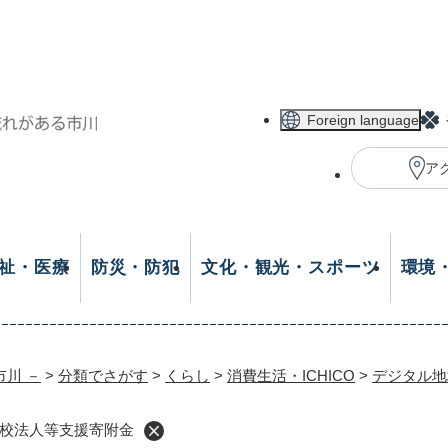
メニューを飛ばして本文へ
Foreign language
ア
祉・医療
防災・防犯
文化・観光・スポーツ
環境
市川 －
>
分類でさがす
>
くらし
>
消費生活・ICHICO
>
デジタル地域
校法人等支援寄附金