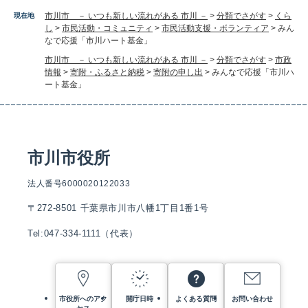
市川市 － いつも新しい流れがある 市川 －
>
分類でさがす
>
くら
現在地
し
>
市民活動・コミュニティ
>
市民活動支援・ボランティア
>
みん
なで応援「市川ハート基金」
市川市 － いつも新しい流れがある 市川 －
>
分類でさがす
>
市政
情報
>
寄附・ふるさと納税
>
寄附の申し出
>
みんなで応援「市川ハ
ート基金」
市川市役所
法人番号6000020122033
〒272-8501 千葉県市川市八幡1丁目1番1号
Tel:047-334-1111（代表）
市役所へのアク
開庁日時
よくある質問
お問い合わせ