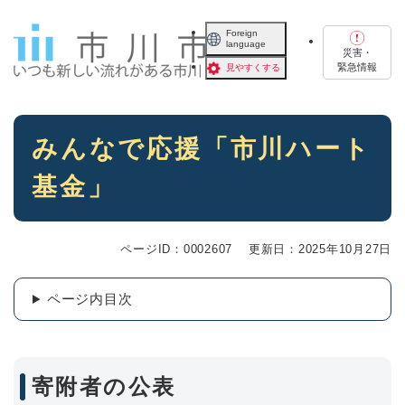
ペ
メニューを飛ばして本文へ
ー
Foreign
language
ジ
災害・
の
緊急情報
見やすくする
先
頭
で
本
す
みんなで応援「市川ハート
文
。
基金」
ページID：0002607
更新日：2025年10月27日
ページ内目次
寄附者の公表