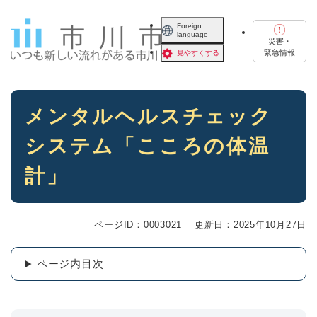
ペ
メニューを飛ばして本文へ
ー
Foreign
language
ジ
災害・
の
緊急情報
見やすくする
先
頭
で
本
す
メンタルヘルスチェック
文
。
システム「こころの体温
計」
ページID：0003021
更新日：2025年10月27日
ページ内目次