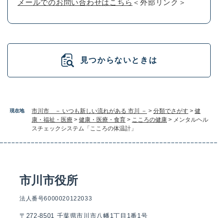
メールでのお問い合わせはこちら
＜外部リンク＞
見つからないときは
市川市 － いつも新しい流れがある 市川 －
>
分類でさがす
>
健
現在地
康・福祉・医療
>
健康・医療・食育
>
こころの健康
>
メンタルヘル
スチェックシステム「こころの体温計」
市川市役所
法人番号6000020122033
〒272-8501 千葉県市川市八幡1丁目1番1号