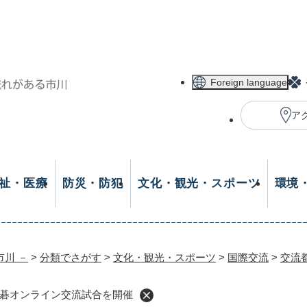
メニューを飛ばして本文へ
Foreign language
ア
祉・医療
防災・防犯
文化・観光・スポーツ
環境
市川 －
>
分類でさがす
>
文化・観光・スポーツ
>
国際交流
>
交流
碁オンライン交流試合を開催