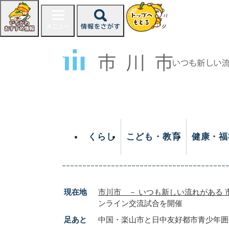
ペ
ー
ジ
の
先
頭
で
す
。
くらし
こども・教育
健康・福
現在地
市川市 － いつも新しい流れがある 
ンライン交流試合を開催
足あと
中国・楽山市と日中友好都市青少年囲