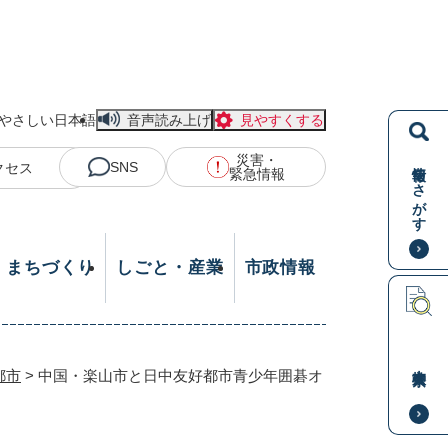
やさしい日本語
音声読み上げ
見やすくする
災害・
情報をさがす
SNS
クセス
緊急情報
・まちづくり
しごと・産業
市政情報
本文検索
都市
>
中国・楽山市と日中友好都市青少年囲碁オ