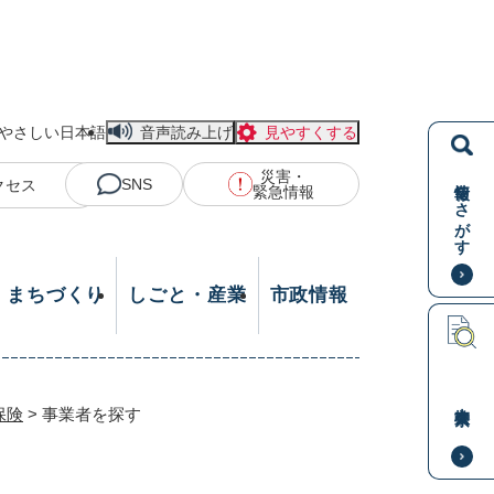
やさしい日本語
音声読み上げ
見やすくする
災害・
情報をさがす
SNS
クセス
緊急情報
・まちづくり
しごと・産業
市政情報
本文検索
保険
>
事業者を探す