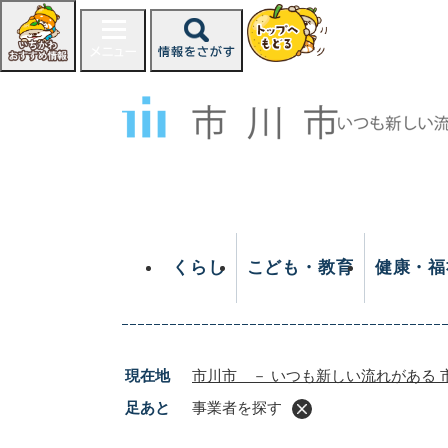
ペ
ー
ジ
の
先
頭
で
す
。
くらし
こども・教育
健康・福
現在地
市川市 － いつも新しい流れがある 
足あと
事業者を探す