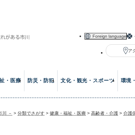
メニューを飛ばして本文へ
Foreign language
ア
祉・医療
防災・防犯
文化・観光・スポーツ
環境
市川 －
>
分類でさがす
>
健康・福祉・医療
>
高齢者・介護
>
介護