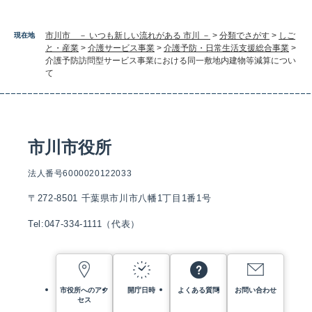
市川市 － いつも新しい流れがある 市川 －
>
分類でさがす
>
しご
現在地
と・産業
>
介護サービス事業
>
介護予防・日常生活支援総合事業
>
介護予防訪問型サービス事業における同一敷地内建物等減算につい
て
市川市役所
法人番号6000020122033
〒272-8501 千葉県市川市八幡1丁目1番1号
Tel:047-334-1111（代表）
市役所へのアク
開庁日時
よくある質問
お問い合わせ
セス