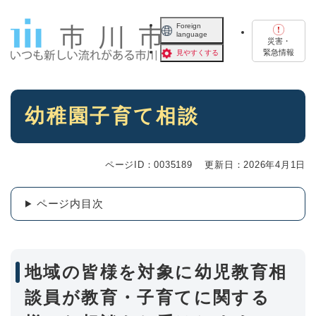
ペ
メニューを飛ばして本文へ
ー
Foreign
language
ジ
災害・
の
緊急情報
見やすくする
先
頭
で
本
す
幼稚園子育て相談
文
。
ページID：0035189
更新日：2026年4月1日
ページ内目次
地域の皆様を対象に幼児教育相
談員が教育・子育てに関する