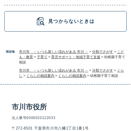
見つからないときは
市川市 － いつも新しい流れがある 市川 －
>
分類でさがす
>
こど
現在地
も・教育
>
子育て
>
育児サポート・地域子育て支援
>
幼稚園子育て
相談
市川市 － いつも新しい流れがある 市川 －
>
分類でさがす
>
くら
し
>
くらしの相談案内
>
くらしの相談案内
>
幼稚園子育て相談
市川市役所
法人番号6000020122033
〒272-8501 千葉県市川市八幡1丁目1番1号