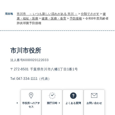
市川市 － いつも新しい流れがある 市川 －
>
分類でさがす
>
健
現在地
康・福祉・医療
>
健康・医療・食育
>
予防接種
>
令和8年度高齢者
肺炎球菌予防接種
市川市役所
法人番号6000020122033
〒272-8501 千葉県市川市八幡1丁目1番1号
Tel:047-334-1111（代表）
市役所へのアク
開庁日時
よくある質問
お問い合わせ
セス