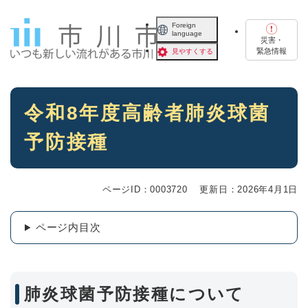
ペ
メニューを飛ばして本文へ
ー
Foreign
language
ジ
災害・
の
緊急情報
見やすくする
先
頭
で
本
す
令和8年度高齢者肺炎球菌
文
。
予防接種
ページID：0003720
更新日：2026年4月1日
ページ内目次
肺炎球菌予防接種について