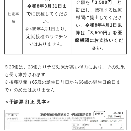
金額を
「3,500円」と
令和8年3月31日ま
訂正
し、接種する医療
で
に接種してくださ
注意事
機関に提出してくださ
い。
項
い。
令和8年4月1日以
令和8年4月1日より、
降は「3,500円」を医
定期接種のワクチン
療機関にお支払いくだ
ではありません。
さい。
※20価は、23価より予防効果が高い傾向にあり、その効果
も長く維持されます
※接種期間（65歳の誕生日前日から66歳の誕生日前日ま
で）の変更はありません
＜予診票 訂正 見本＞