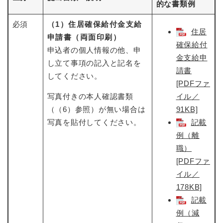
的な書類例
必須
（1）住居確保給付金支給
住居
申請書（両面印刷）
確保給付
申込者の個人情報の他、申
金支給申
し立て事項の記入と記名を
請書
してください。
[PDFファ
写真付きの本人確認書類
イル／
（（6）参照）が無い場合は
91KB]
写真を貼付してください。
記載
例（離
職）
[PDFファ
イル／
178KB]
記載
例（減