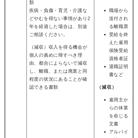
類
疾病・負傷・育児・介護な
職場から
どやむを得ない事情があり2
送付され
年を経過した場合は、別途
る離職票
ご相談ください。
受給を終
えた雇用
（減収）収入を得る機会が
保険受給
個人の責めに帰すべき理
資格者証
由、都合によらないで減収
退職証明
し、離職、または廃業と同
書など
程度の状況にあることが確
認できる書類
（減収）
雇用主か
らの休業
を命じる
文書
アルバイ