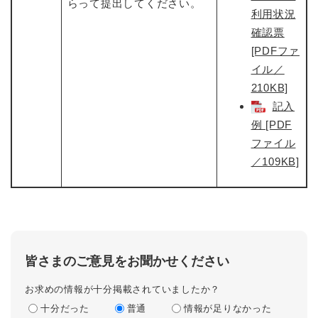
らって提出してください。
利用状況
確認票
[PDFファ
イル／
210KB]
記入
例 [PDF
ファイル
／109KB]
皆さまのご意見をお聞かせください
お求めの情報が十分掲載されていましたか？
十分だった
普通
情報が足りなかった