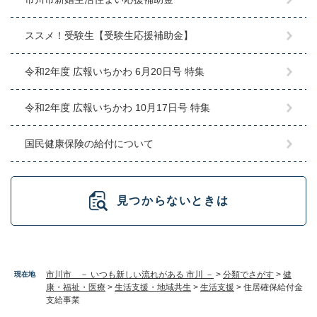
ススメ！受験生【受験生応援補助金】
令和2年度 広報いちかわ 6月20日号 特集
令和2年度 広報いちかわ 10月17日号 特集
国民健康保険の給付について
見つからないときは
市川市 － いつも新しい流れがある 市川 －
>
分類でさがす
>
健
現在地
康・福祉・医療
>
生活支援・地域共生
>
生活支援
>
住居確保給付金
支給事業