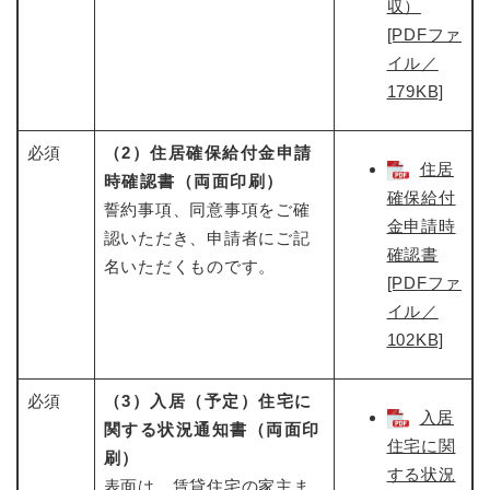
収）
[PDFファ
イル／
179KB]
必須
（2）住居確保給付金申請
住居
時確認書（両面印刷）
確保給付
誓約事項、同意事項をご確
金申請時
認いただき、申請者にご記
確認書
名いただくものです。
[PDFファ
イル／
102KB]
必須
（3）入居（予定）住宅に
入居
関する状況通知書（両面印
住宅に関
刷）
する状況
表面は、賃貸住宅の家主ま