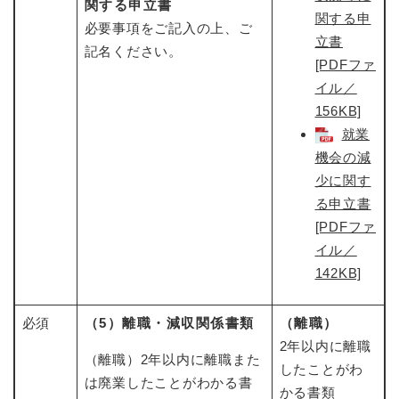
関する申立書
関する申
必要事項をご記入の上、ご
立書
記名ください。
[PDFファ
イル／
156KB]
就業
機会の減
少に関す
る申立書
[PDFファ
イル／
142KB]
必須
（5）離職・減収関係書類
（離職）
2年以内に離職
（離職）2年以内に離職また
したことがわ
は廃業したことがわかる書
かる書類