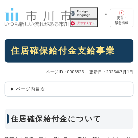
ペ
メニューを飛ばして本文へ
ー
Foreign
language
ジ
災害・
の
緊急情報
見やすくする
先
頭
で
本
す
住居確保給付金支給事業
文
。
ページID：0003823
更新日：2026年7月1日
ページ内目次
住居確保給付金について