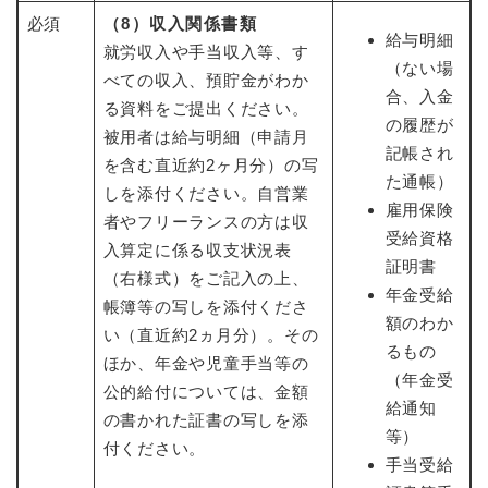
必須
（8）収入関係書類
給与明細
就労収入や手当収入等、す
（ない場
べての収入、預貯金がわか
合、入金
る資料をご提出ください。
の履歴が
被用者は給与明細（申請月
記帳され
を含む直近約2ヶ月分）の写
た通帳）
しを添付ください。自営業
雇用保険
者やフリーランスの方は収
受給資格
入算定に係る収支状況表
証明書
（右様式）をご記入の上、
年金受給
帳簿等の写しを添付くださ
額のわか
い（直近約2ヵ月分）。その
るもの
ほか、年金や児童手当等の
（年金受
公的給付については、金額
給通知
の書かれた証書の写しを添
等）
付ください。
手当受給