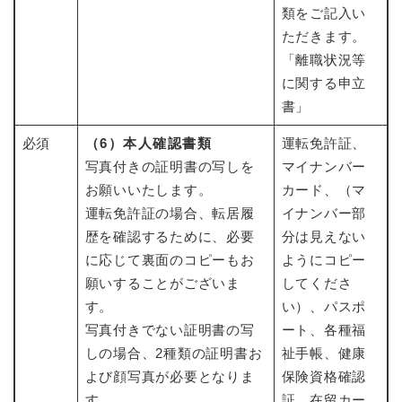
類をご記入い
ただきます。
「離職状況等
に関する申立
書」
必須
（6）本人確認書類
運転免許証、
写真付きの証明書の写しを
マイナンバー
お願いいたします。
カード、（マ
運転免許証の場合、転居履
イナンバー部
歴を確認するために、必要
分は見えない
に応じて裏面のコピーもお
ようにコピー
願いすることがございま
してくださ
す。
い）、パスポ
写真付きでない証明書の写
ート、各種福
しの場合、2種類の証明書お
祉手帳、健康
よび顔写真が必要となりま
保険資格確認
す。
証、在留カー