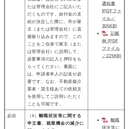
通知書
たは管理会社にご記入いた
[PDFファ
だくものです。給付金の支
イル／
給が決定した際に、市が家
305KB]
主（または管理会社）に直
記載
接振り込みますので、この
例 [PDF
ことをご自身で家主（また
ファイル
は管理会社）に説明して、
／225KB]
必要事項の記入と押印をも
らってください。裏面に
は、申請者本人の記名が必
要です。なお、不動産媒介
業者・貸主様あての依頼文
を使用してご説明いただく
ことも可能です。
必須
（4）
離職状況等に関する
離職
申立書、就業機会の減少に
状況等に