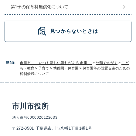
第1子の保育料無償化について
見つからないときは
市川市 － いつも新しい流れがある 市川 －
>
分類でさがす
>
こど
現在地
も・教育
>
子育て
>
幼稚園・保育園
>
保育園等の設置促進のための
税制優遇について
市川市役所
法人番号6000020122033
〒272-8501 千葉県市川市八幡1丁目1番1号