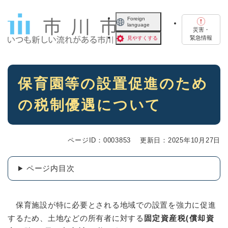
ペ
メニューを飛ばして本文へ
ー
Foreign
language
ジ
災害・
の
緊急情報
見やすくする
先
頭
で
本
す
保育園等の設置促進のため
文
。
の税制優遇について
ページID：0003853
更新日：2025年10月27日
ページ内目次
保育施設が特に必要とされる地域での設置を強力に促進
するため、土地などの所有者に対する
固定資産税(償却資