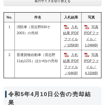
表のサイズを切り替える
No.
件名
入札結果
写真
1
消防車（習志野830そ
入札
写真
2003）の売却
結果 [PDF
[PDFファ
ファイル
イル／
／105KB]
1.04MB]
2
普通貨物自動車（習志野
入札
写真
11ぬ1231）ほか4台の売却
結果 [PDF
[PDFファ
ファイル
イル／
／64KB]
4.31MB]
令和5年4月10日公告の売却結
果