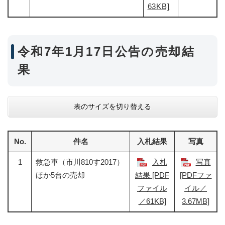
63KB]
令和7年1月17日公告の売却結
果
表のサイズを切り替える
No.
件名
入札結果
写真
1
救急車（市川810す2017）
入札
写真
ほか5台の売却
結果 [PDF
[PDFファ
ファイル
イル／
／61KB]
3.67MB]