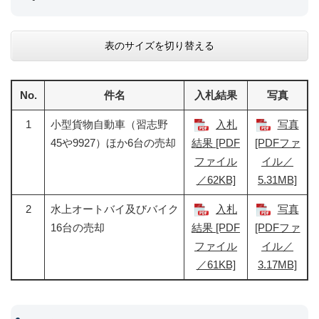
表のサイズを切り替える
No.
件名
入札結果
写真
1
小型貨物自動車（習志野
入札
写真
45や9927）ほか6台の売却
結果 [PDF
[PDFファ
ファイル
イル／
／62KB]
5.31MB]
2
水上オートバイ及びバイク
入札
写真
16台の売却
結果 [PDF
[PDFファ
ファイル
イル／
／61KB]
3.17MB]