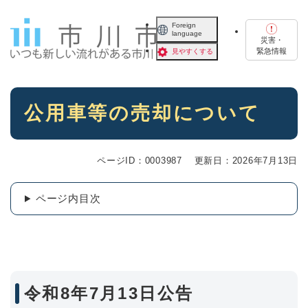
ペ
メニューを飛ばして本文へ
ー
Foreign
language
ジ
災害・
の
緊急情報
見やすくする
先
頭
で
本
す
公用車等の売却について
文
。
ページID：0003987
更新日：2026年7月13日
ページ内目次
令和8年7月13日公告