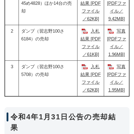
45め4828）ほか14台の売
結果 [PDF
[PDFファ
却
ファイル
イル／
／62KB]
9.42MB]
2
ダンプ（習志野100さ
入札
写真
6184）の売却
結果 [PDF
[PDFファ
ファイル
イル／
／61KB]
1.96MB]
3
ダンプ（習志野100さ
入札
写真
5708）の売却
結果 [PDF
[PDFファ
ファイル
イル／
／62KB]
1.95MB]
令和4年1月31日公告の売却結
果