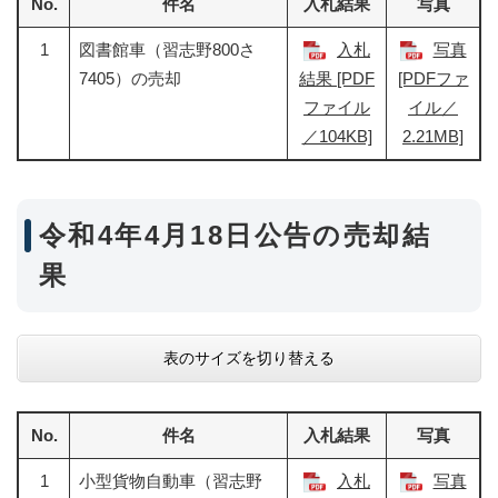
No.
件名
入札結果
写真
1
図書館車（習志野800さ
入札
写真
7405）の売却
結果 [PDF
[PDFファ
ファイル
イル／
／104KB]
2.21MB]
令和4年4月18日公告の売却結
果
表のサイズを切り替える
No.
件名
入札結果
写真
1
小型貨物自動車（習志野
入札
写真