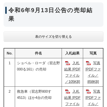
令和6年9月13日公告の売却結
果
表のサイズを切り替える
No.
件名
入札結果
写真
1
ショベル・ローダ（習志野
入札
写真
000る161）の売却
結果 [PDF
[PDFファ
ファイル
イル／
／105KB]
858KB]
2
救急車（習志野800す
入札
写真
4513）ほか4台の売却
結果 [PDF
[PDFファ
ファイル
イル／