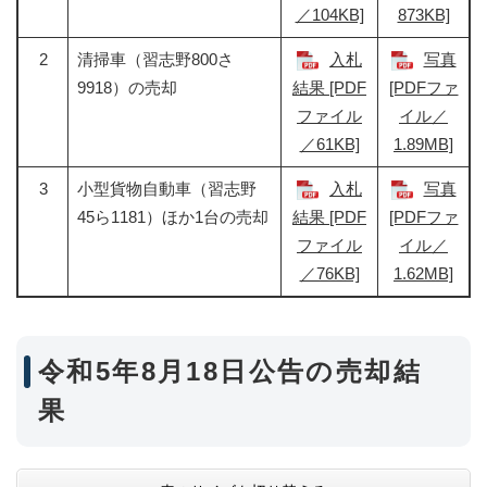
／104KB]
873KB]
2
清掃車（習志野800さ
入札
写真
9918）の売却
結果 [PDF
[PDFファ
ファイル
イル／
／61KB]
1.89MB]
3
小型貨物自動車（習志野
入札
写真
45ら1181）ほか1台の売却
結果 [PDF
[PDFファ
ファイル
イル／
／76KB]
1.62MB]
令和5年8月18日公告の売却結
果