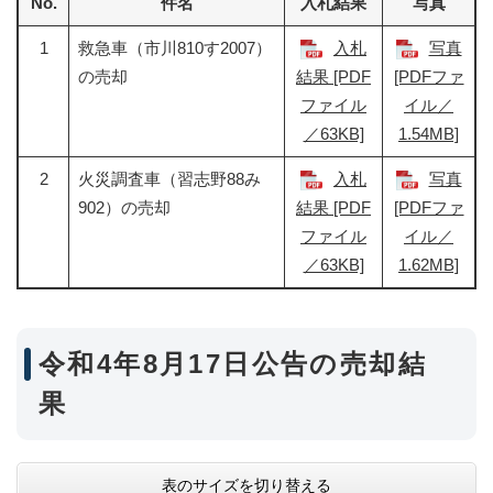
No.
件名
入札結果
写真
1
救急車（市川810す2007）
入札
写真
の売却
結果 [PDF
[PDFファ
ファイル
イル／
／63KB]
1.54MB]
2
火災調査車（習志野88み
入札
写真
902）の売却
結果 [PDF
[PDFファ
ファイル
イル／
／63KB]
1.62MB]
令和4年8月17日公告の売却結
果
表のサイズを切り替える