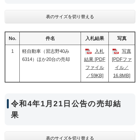
表のサイズを切り替える
No.
件名
入札結果
写真
1
軽自動車（習志野40み
入札
写真
6314）ほか20台の売却
結果 [PDF
[PDFファ
ファイル
イル／
／59KB]
16.8MB]
令和4年1月21日公告の売却結
果
表のサイズを切り替える