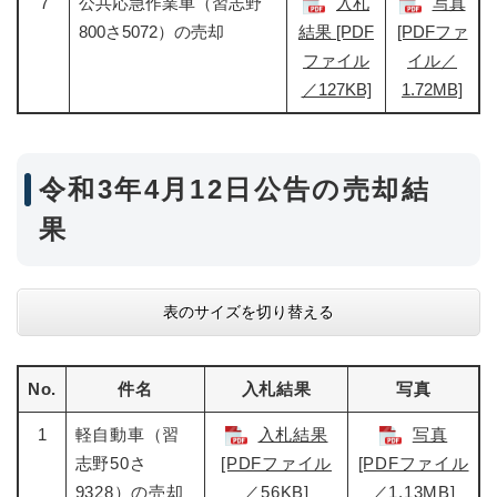
7
公共応急作業車（習志野
入札
写真
800さ5072）の売却
結果 [PDF
[PDFファ
ファイル
イル／
／127KB]
1.72MB]
令和3年4月12日公告の売却結
果
表のサイズを切り替える
No.
件名
入札結果
写真
1
軽自動車（習
入札結果
写真
志野50さ
[PDFファイル
[PDFファイル
9328）の売却
／56KB]
／1.13MB]