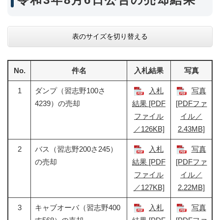
表のサイズを切り替える
No.
件名
入札結果
写真
1
ダンプ（習志野100さ
入札
写真
4239）の売却
結果 [PDF
[PDFファ
ファイル
イル／
／126KB]
2.43MB]
2
バス（習志野200さ245）
入札
写真
の売却
結果 [PDF
[PDFファ
ファイル
イル／
／127KB]
2.22MB]
3
キャブオーバ（習志野400
入札
写真