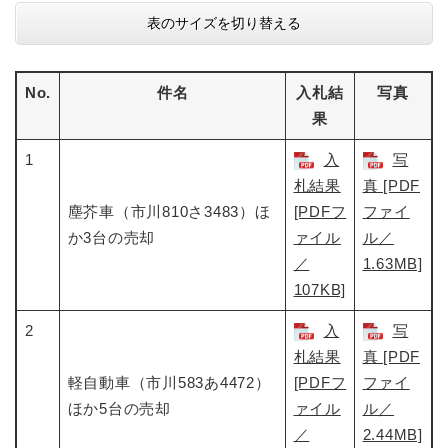
表のサイズを切り替える
No.
件名
入札結
写真
果
1
入
写
札結果
真 [PDF
塵芥車（市川810さ3483）ほ
[PDFフ
ファイ
か3台の売却
ァイル
ル／
／
1.63MB]
107KB]
2
入
写
札結果
真 [PDF
軽自動車（市川583あ4472）
[PDFフ
ファイ
ほか5台の売却
ァイル
ル／
／
2.44MB]