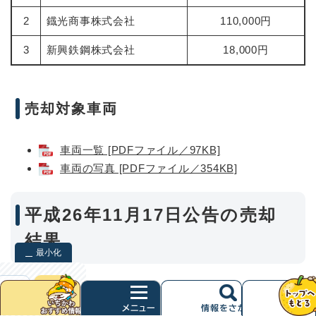
2
鐡光商事株式会社
110,000円
3
新興鉄鋼株式会社
18,000円
売却対象車両
車両一覧 [PDFファイル／97KB]
車両の写真 [PDFファイル／354KB]
平成26年11月17日公告の売却
結果
最小化
市川市公用車両の売却
検索
クリア
次
（最低売却価格12,000円：税抜）
へ