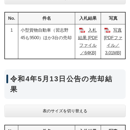
No.
件名
入札結果
写真
1
小型貨物自動車（習志野
入札
写真
45も9500）ほか3台の売却
結果 [PDF
[PDFファ
ファイル
イル／
／64KB]
3.01MB]
令和4年5月13日公告の売却結
果
表のサイズを切り替える