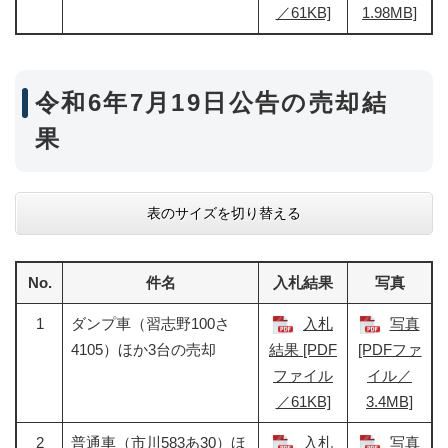
／61KB]
1.98MB]
令和6年7月19日公告の売却結
果
表のサイズを切り替える
No.
件名
入札結果
写真
1
ダンプ車（習志野100さ
入札
写真
4105）ほか3台の売却
結果​ [PDF
[PDFファ
ファイル
イル／
／61KB]
3.4MB]
2
普通車（市川583あ30）ほ
入札
写真