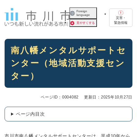
ペ
メニューを飛ばして本文へ
ー
Foreign
language
ジ
災害・
の
緊急情報
見やすくする
先
頭
で
本
す
南八幡メンタルサポートセ
文
。
ンター（地域活動支援セン
ター）
ページID：0004082
更新日：2025年10月27日
ページ内目次
市川市南八幡メンタルサポートセンターは、平成10年から