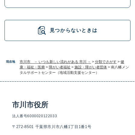
見つからないときは
市川市 － いつも新しい流れがある 市川 －
>
分類でさがす
>
健
現在地
康・福祉・医療
>
障がい者福祉
>
施設・障がい者団体
>
南八幡メン
タルサポートセンター（地域活動支援センター）
市川市役所
法人番号6000020122033
〒272-8501 千葉県市川市八幡1丁目1番1号