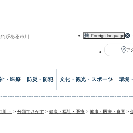
メニューを飛ばして本文へ
Foreign language
ア
祉・医療
防災・防犯
文化・観光・スポーツ
環境
市川 －
>
分類でさがす
>
健康・福祉・医療
>
健康・医療・食育
>