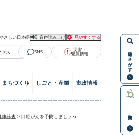
やさしい日本語
音声読み上げ
見やすくする
災害・
情報をさがす
SNS
クセス
緊急情報
・まちづくり
しごと・産業
市政情報
本文検索
健康診査
>
口腔がんを予防しましょう