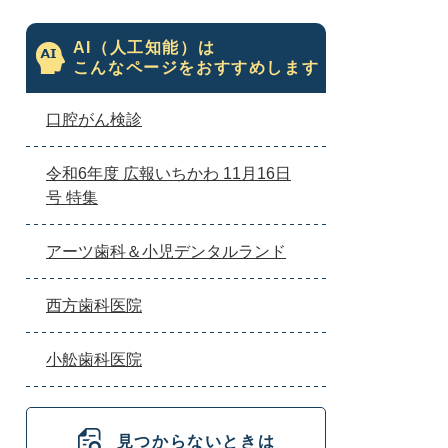
AI（人工知能）は
こんなページをおすすめします
口腔がん検診
令和6年度 広報いちかわ 11月16日
号 特集
アーツ歯科＆小児デンタルランド
西方歯科医院
小舩歯科医院
見つからないときは