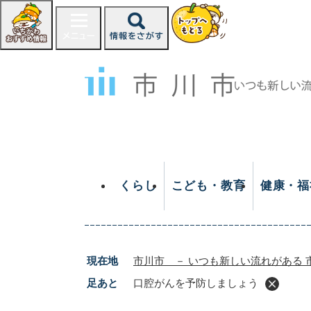
ペ
ー
ジ
の
先
頭
で
す
。
くらし
こども・教育
健康・福
現在地
市川市 － いつも新しい流れがある 
足あと
口腔がんを予防しましょう