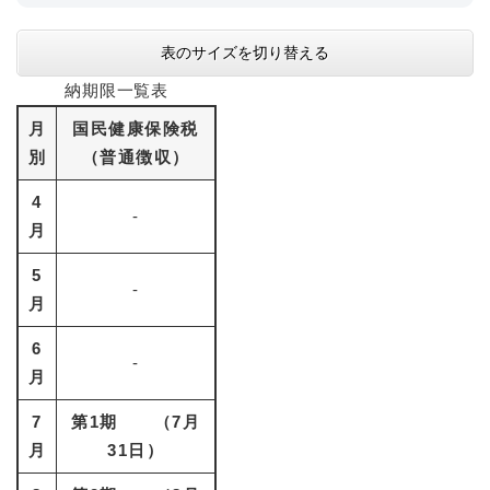
表のサイズを切り替える
納期限一覧表
月
国民健康保険税
別
（普通徴収）
4
-
月
5
-
月
6
-
月
7
第1期 （7月
月
31日）