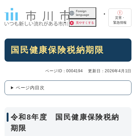
ペ
メニューを飛ばして本文へ
ー
Foreign
language
ジ
災害・
の
緊急情報
見やすくする
先
頭
で
本
す
国民健康保険税納期限
文
。
ページID：0004194
更新日：2026年4月1日
ページ内目次
令和8年度 国民健康保険税納
期限