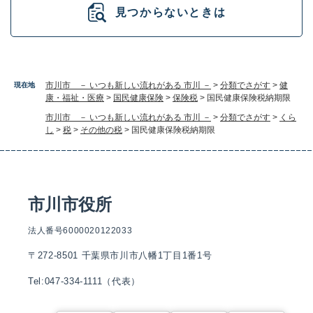
見つからないときは
市川市 － いつも新しい流れがある 市川 －
>
分類でさがす
>
健
現在地
康・福祉・医療
>
国民健康保険
>
保険税
>
国民健康保険税納期限
市川市 － いつも新しい流れがある 市川 －
>
分類でさがす
>
くら
し
>
税
>
その他の税
>
国民健康保険税納期限
市川市役所
法人番号6000020122033
〒272-8501 千葉県市川市八幡1丁目1番1号
Tel:047-334-1111（代表）