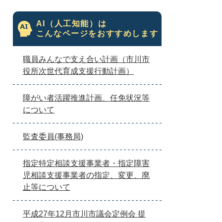
AI（人工知能）は
こんなページをおすすめします
職員みんなで支え合い計画（市川市
役所次世代育成支援行動計画）
障がい者活躍推進計画、任免状況等
について
監査委員(事務局)
指定特定相談支援事業者・指定障害
児相談支援事業者の指定、変更、廃
止等について
平成27年12月市川市議会定例会 提