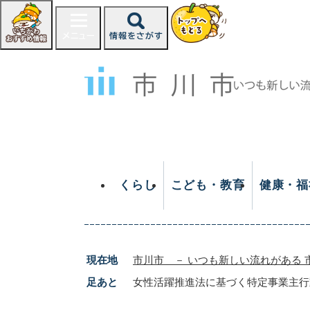
ペ
ー
ジ
の
先
頭
で
す
。
くらし
こども・教育
健康・福
現在地
市川市 － いつも新しい流れがある 
足あと
女性活躍推進法に基づく特定事業主行