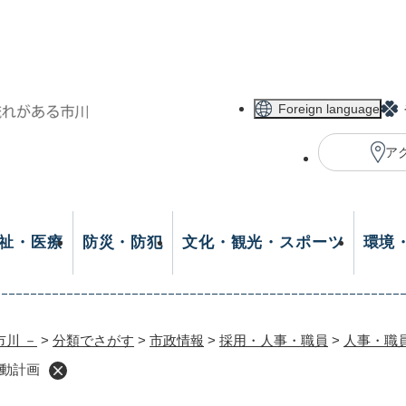
メニューを飛ばして本文へ
Foreign language
ア
祉・医療
防災・防犯
文化・観光・スポーツ
環境
市川 －
>
分類でさがす
>
市政情報
>
採用・人事・職員
>
人事・職
動計画