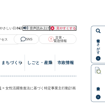
やさしい日本語
音声読み上げ
見やすくする
災害・
情報をさがす
SNS
クセス
緊急情報
・まちづくり
しごと・産業
市政情報
本文検索
員
>
女性活躍推進法に基づく特定事業主行動計画