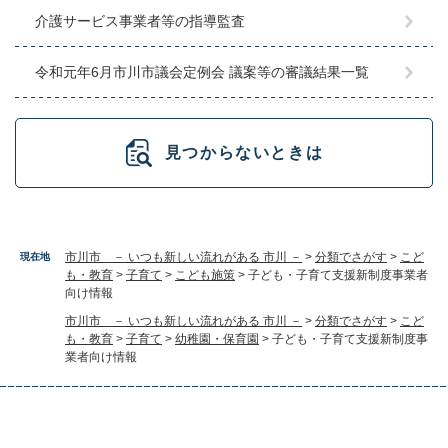
介護サービス事業者等の指導監査
令和元年6月市川市議会定例会 議案等の審議結果一覧
見つからないときは
市川市 － いつも新しい流れがある 市川 －
>
分類でさがす
>
こど
現在地
も・教育
>
子育て
>
こども施策
>
子ども・子育て支援新制度事業者
向け情報
市川市 － いつも新しい流れがある 市川 －
>
分類でさがす
>
こど
も・教育
>
子育て
>
幼稚園・保育園
>
子ども・子育て支援新制度事
業者向け情報