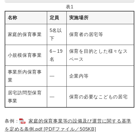
表1
名称
定員
実施場所
5名以
家庭的保育事業
保育者の居宅等
下
6～19
保育を目的とした様々なス
小規模保育事業
名
ペース
事業所内保育事
―
企業内等
業
居宅訪問型保育
―
保育の必要なこどもの居宅
事業
条例：
家庭的保育事業等の設備及び運営に関する基準
を定める条例.pdf [PDFファイル／505KB]