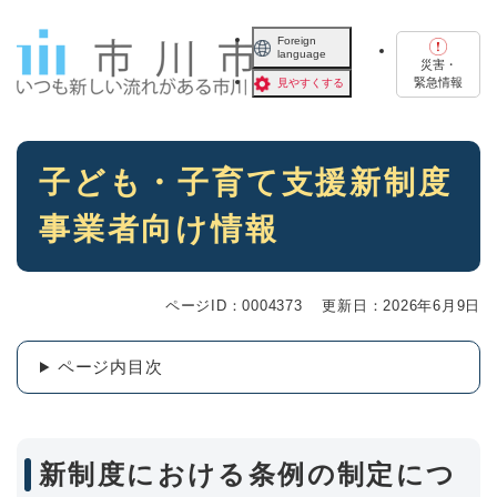
ペ
メニューを飛ばして本文へ
ー
Foreign
language
ジ
災害・
の
緊急情報
見やすくする
先
頭
で
本
す
子ども・子育て支援新制度
文
。
事業者向け情報
ページID：0004373
更新日：2026年6月9日
ページ内目次
新制度における条例の制定につ