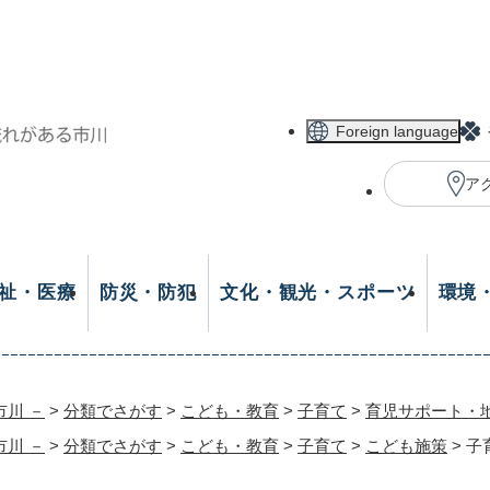
メニューを飛ばして本文へ
Foreign language
ア
祉・医療
防災・防犯
文化・観光・スポーツ
環境
市川 －
>
分類でさがす
>
こども・教育
>
子育て
>
育児サポート・
市川 －
>
分類でさがす
>
こども・教育
>
子育て
>
こども施策
>
子