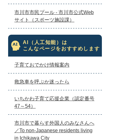
市川市市民プール - 市川市公式Web
サイト（スポーツ施設課）
AI（人工知能）は
こんなページをおすすめします
子育ておでかけ情報案内
救急車を呼ぶか迷ったら
いちかわ子育て応援企業（認定番号
47～54）
市川市で暮らす外国人のみなさんへ
／To non-Japanese residents living
in Ichikawa City