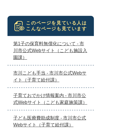
このページを見ている人は
こんなページも見ています
第1子の保育料無償化について - 市
川市公式Webサイト（こども施設入
園課）
市川こども手当 - 市川市公式Webサ
イト（子育て給付課）
子育ておでかけ情報案内 - 市川市公
式Webサイト（こども家庭施策課）
子ども医療費助成制度 - 市川市公式
Webサイト（子育て給付課）