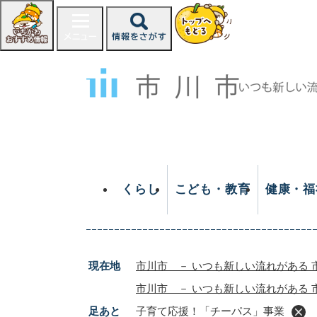
ペ
ー
ジ
の
先
頭
で
す
。
くらし
こども・教育
健康・福
現在地
市川市 － いつも新しい流れがある 
市川市 － いつも新しい流れがある 
足あと
子育て応援！「チーパス」事業