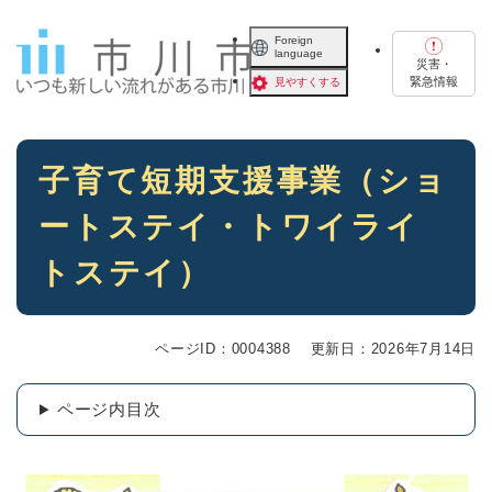
ペ
メニューを飛ばして本文へ
ー
Foreign
language
ジ
災害・
の
緊急情報
見やすくする
先
頭
で
本
す
子育て短期支援事業（ショ
文
。
ートステイ・トワイライ
トステイ）
ページID：0004388
更新日：2026年7月14日
ページ内目次