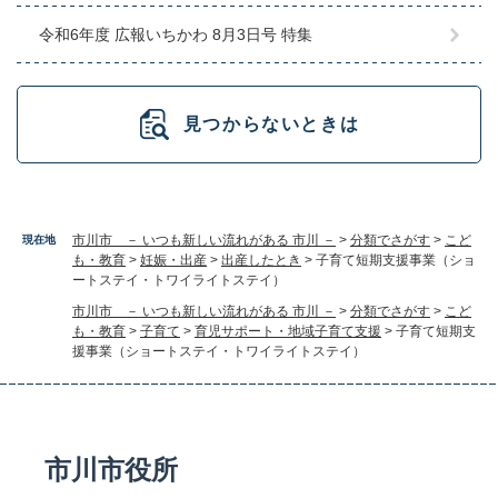
令和6年度 広報いちかわ 8月3日号 特集
見つからないときは
市川市 － いつも新しい流れがある 市川 －
>
分類でさがす
>
こど
現在地
も・教育
>
妊娠・出産
>
出産したとき
>
子育て短期支援事業（ショ
ートステイ・トワイライトステイ）
市川市 － いつも新しい流れがある 市川 －
>
分類でさがす
>
こど
も・教育
>
子育て
>
育児サポート・地域子育て支援
>
子育て短期支
援事業（ショートステイ・トワイライトステイ）
市川市役所