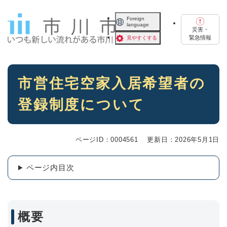
ペ
メニューを飛ばして本文へ
ー
Foreign
language
ジ
災害・
の
緊急情報
見やすくする
先
頭
で
本
す
市営住宅空家入居希望者の
文
。
登録制度について
ページID：0004561
更新日：2026年5月1日
ページ内目次
概要