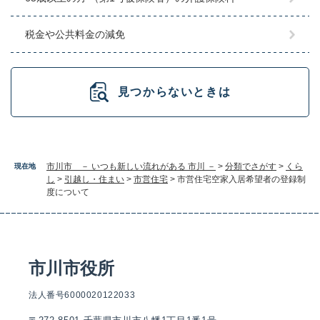
税金や公共料金の減免
見つからないときは
市川市 － いつも新しい流れがある 市川 －
>
分類でさがす
>
くら
現在地
し
>
引越し・住まい
>
市営住宅
>
市営住宅空家入居希望者の登録制
度について
市川市役所
法人番号6000020122033