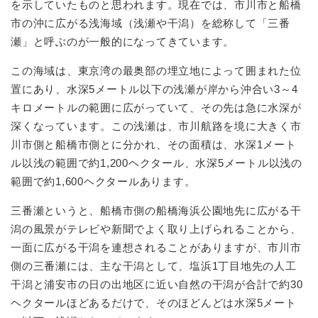
を示していたものと思われます。現在では、市川市と船橋
市の沖に広がる浅海域（浅瀬や干潟）を総称して「三番
瀬」と呼ぶのが一般的になってきています。
この海域は、東京湾の最奥部の埋立地によって囲まれた位
置にあり、水深5メートル以下の浅瀬が岸から沖合い3～4
キロメートルの範囲に広がっていて、その先は急に水深が
深くなっています。この浅瀬は、市川航路を境に大きく市
川市側と船橋市側とに分かれ、その面積は、水深1メート
ル以浅の範囲で約1,200ヘクタール、水深5メートル以浅の
範囲で約1,600ヘクタールあります。
三番瀬というと、船橋市側の船橋海浜公園地先に広がる干
潟の風景がテレビや新聞でよく取り上げられることから、
一面に広がる干潟を連想されることがありますが、市川市
側の三番瀬には、主な干潟として、塩浜1丁目地先の人工
干潟と浦安市の日の出地区に近い自然の干潟が合計で約30
ヘクタールほどあるだけで、そのほどんどは水深5メート