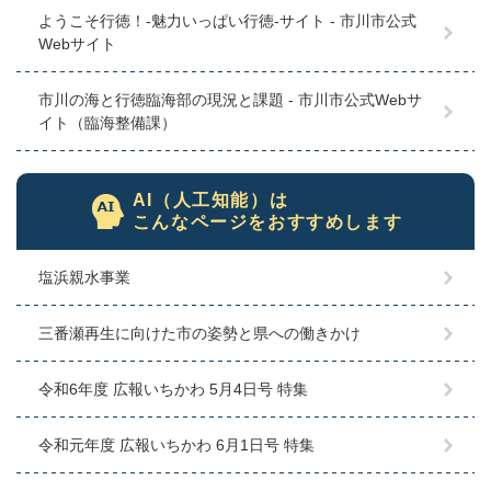
ようこそ行徳！-魅力いっぱい行徳-サイト - 市川市公式
Webサイト
市川の海と行徳臨海部の現況と課題 - 市川市公式Webサ
イト（臨海整備課）
AI（人工知能）は
こんなページをおすすめします
塩浜親水事業
三番瀬再生に向けた市の姿勢と県への働きかけ
令和6年度 広報いちかわ 5月4日号 特集
令和元年度 広報いちかわ 6月1日号 特集