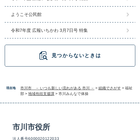
ようこそ公民館
令和7年度 広報いちかわ 3月7日号 特集
見つからないときは
市川市 － いつも新しい流れがある 市川 －
>
組織でさがす
>
福祉
現在地
部
>
地域包括支援課
>
市川みんなで体操
市川市役所
法人番号6000020122033