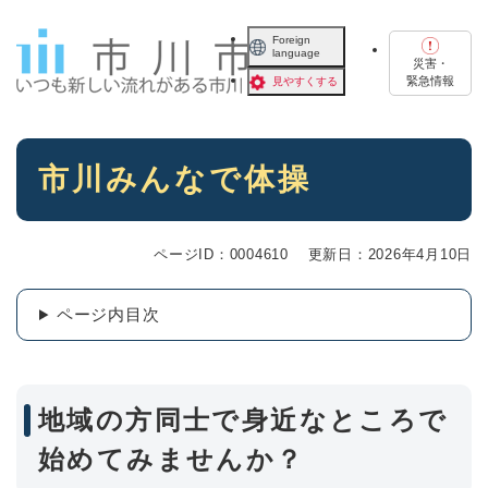
ペ
メニューを飛ばして本文へ
ー
Foreign
language
ジ
災害・
の
緊急情報
見やすくする
先
頭
で
本
す
市川みんなで体操
文
。
ページID：0004610
更新日：2026年4月10日
ページ内目次
地域の方同士で身近なところで
始めてみませんか？