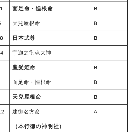
1
面足命・惶根命
B
5
天兒屋根命
B
8
日本武尊
B
4
宇迦之御魂大神
豊受姫命
B
面足命・惶根命
B
天兒屋根命
B
12
建御名方命
A
（本行徳の神明社）