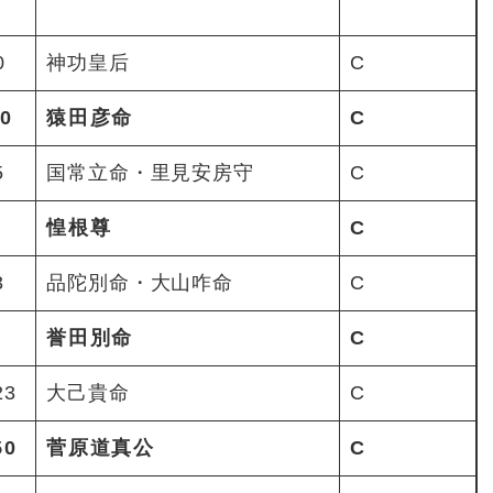
0
神功皇后
C
0
猿田彦命
C
5
国常立命・里見安房守
C
惶根尊
C
3
品陀別命・大山咋命
C
誉田別命
C
23
大己貴命
C
50
菅原道真公
C