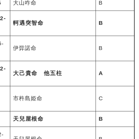
5
大山咋命
B
2-
軻遇突智命
B
-
伊弉諾命
B
2-
大己貴命 他五柱
A
-
市杵島姫命
C
天兒屋根命
B
-