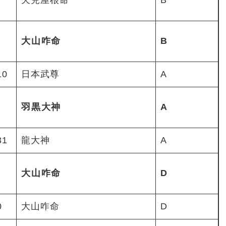
天兒屋根命
B
大山咋命
B
10
日本武尊
A
羽黒大神
A
31
龍大神
A
大山咋命
D
0
大山咋命
D