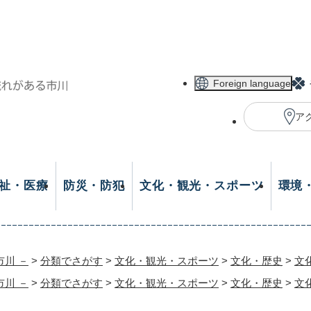
メニューを飛ばして本文へ
Foreign language
ア
祉・医療
防災・防犯
文化・観光・スポーツ
環境
市川 －
>
分類でさがす
>
文化・観光・スポーツ
>
文化・歴史
>
文
市川 －
>
分類でさがす
>
文化・観光・スポーツ
>
文化・歴史
>
文