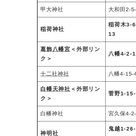
甲大神社
大和田2-5-
稲荷木3-6
稲荷神社
13
葛飾八幡宮
＜外部リン
八幡4-2-1
ク＞
十二社神社
八幡4-15-
白幡天神社
＜外部リン
菅野1-15-
ク＞
白幡神社
宮久保4-2-
鬼越1-26-
神明社