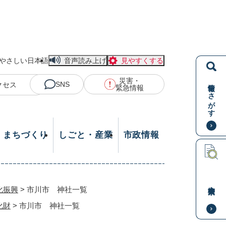
やさしい日本語
音声読み上げ
見やすくする
災害・
情報をさがす
SNS
クセス
緊急情報
・まちづくり
しごと・産業
市政情報
本文検索
化振興
>
市川市 神社一覧
化財
>
市川市 神社一覧