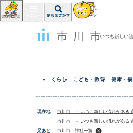
ペ
ー
ジ
の
先
頭
で
す
。
くらし
こども・教育
健康・福
現在地
市川市 － いつも新しい流れがある 
市川市 － いつも新しい流れがある 
足あと
市川市 神社一覧