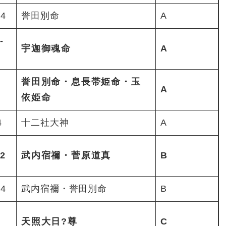
4
誉田別命
A
-
宇迦御魂命
A
誉田別命・息長帯姫命・玉
A
依姫命
4
十二社大神
A
2
武内宿禰・菅原道真
B
4
武内宿禰・誉田別命
B
天照大日?尊
C