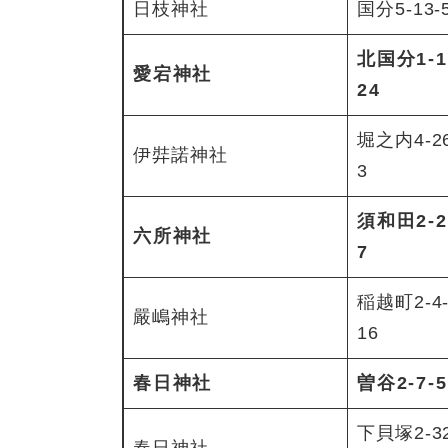
日枝神社
国分5-13-
北国分1-1
愛宕神社
24
堀之内4-26
伊弉諾神社
3
須和田2-2
六所神社
7
稲越町2-4
嚴嶋神社
16
春日神社
曽谷2-7-5
下貝塚2-32