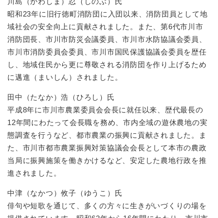
川島（かわしま）忍（しのぶ）氏
昭和23年に旧行徳町消防団に入団以来、消防団員として地
域社会の安全向上に貢献されました。また、第6代市川市
消防団長、市川市防災会議委員、市川市水防協議会委員、
市川市消防委員会委員、市川市国民保護協議会委員を歴任
し、地域住民から更に尊敬される消防団を作り上げるため
に邁進（まいしん）されました。
田中（たなか）浩（ひろし）氏
平成8年に市川市農業委員会会長に就任以来、歴代最長の
12年間にわたって会長職を務め、市内全域の遊休農地の実
態調査を行うなど、都市農業の振興に貢献されました。ま
た、市川市都市農業振興対策協議会会長として本市の農政
当局に振興施策を働きかけるなど、安定した農地行政を推
進されました。
中津（なかつ）攸子（ゆうこ）氏
俳句や短歌を通じて、多くの方々に生きがいづくりの場を