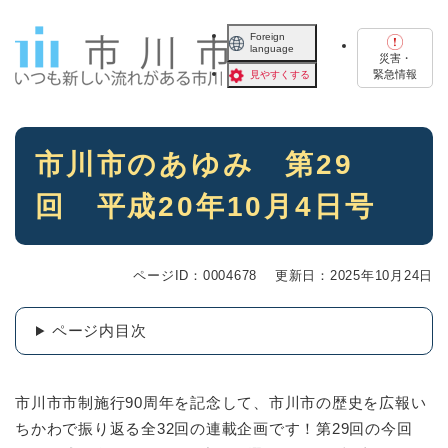
ペ
メニューを飛ばして本文へ
ー
Foreign
language
ジ
災害・
の
緊急情報
見やすくする
先
頭
で
本
す
市川市のあゆみ 第29
文
。
回 平成20年10月4日号
ページID：0004678
更新日：2025年10月24日
ページ内目次
市川市市制施行90周年を記念して、市川市の歴史を広報い
ちかわで振り返る全32回の連載企画です！第29回の今回