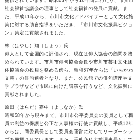
提供されています。昭和63年から16年間にわたり、市川市
社会福祉協議会の理事として社会福祉の発展に貢献。ま
た、平成11年から、市川市文化アドバイザーとして文化施
策に対する助言指導をいただき、「市川市文化振興ビジョ
ン」策定に貢献されました。
林（はやし）翔（しょう）氏
俳人として全国的に評価され、現在は俳人協会の顧問を務
められています。市川市俳句協会会長や市川市芸術文化団
体協議会の役員を務める傍ら、昭和57年からは「いちかわ
文芸」の俳句選者となり、また、公民館での俳句講座や文
学プラザなどで市民に向けた講演を行うなど、文化振興に
貢献されました。
原田（はらだ）嘉中（よしなか）氏
昭和58年から現在まで、市川市公平委員会の委員として職
員の利益の保護と公正な人事権の行使に貢献し、平成12年
からは、同委員長として委員会運営に対してリーダーシッ
プを発揮されています。また、千葉商科大学理事長として