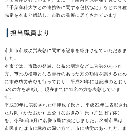
「千葉商科大学との連携等に関する包括協定」などの各種
協定を本市と締結し、市政の発展に尽くされています
担当職員より
市川市市政功労表彰に関する記事を紹介させていただきま
した。
本市では、市政の発展、公益の増進などに功労のあった
方、市民の模範となる善行のあった方の功績を讃えるため
に市政功労表彰を行っており、平成20年には記事のとおり
5名の方を表彰し、現在までに41名の方を表彰していま
す。
平成20年に表彰された中津攸子氏と、平成22年に表彰され
た片岡（かたおか）直公（なおきみ）氏（片は旧字体）
を、令和6年8月に名誉市民に決定しました。名誉市民は、
市民または市に縁故の深い方で、市に功労のあった方、ま