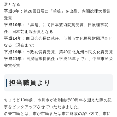
選となる
平成8年：
第28回日展に「華粧」を出品、内閣総理大臣賞
受賞
平成10年：
「黒扇」にて日本芸術院賞受賞、日展理事就
任、日本芸術院会員となる
平成14年：
白日会会長に就任、市川市文化振興財団理事と
なる（現在まで）
平成19年：
市政功労賞受賞、第40回北九州市民文化賞受賞
平成21年：
日展理事長就任（平成25年まで）、中津市民栄
誉賞受賞
担当職員より
ちょうど10年前、市川市が市制施行80周年を迎えた際の記
事をピックアップさせていただきました。
名誉市民とは、市が市民または市に縁故の深い方で、市に