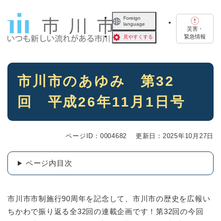
ペ
メニューを飛ばして本文へ
ー
Foreign
language
ジ
災害・
の
緊急情報
見やすくする
先
頭
で
本
す
市川市のあゆみ 第32
文
。
回 平成26年11月1日号
ページID：0004682
更新日：2025年10月27日
ページ内目次
市川市市制施行90周年を記念して、市川市の歴史を広報い
ちかわで振り返る全32回の連載企画です！第32回の今回