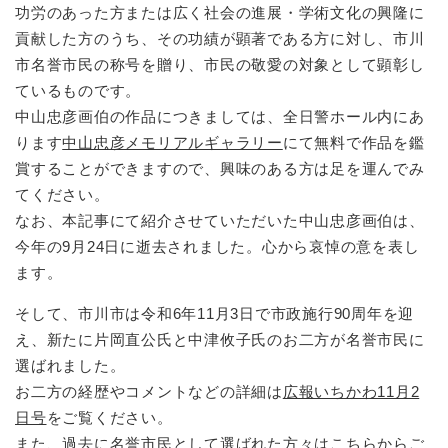
功労のあった方または広く社会の進展・学術文化の興隆に
貢献した方のうち、その功績が顕著である方に対し、市川
市名誉市民の称号を贈り、市民の敬愛の対象として顕彰し
ているものです。
中山忠彦画伯の作品につきましては、全日警ホール内にあ
ります
中山忠彦メモリアルギャラリー
にて無料で作品を鑑
賞することができますので、興味のある方は足を運んでみ
てください。
なお、本記事にて紹介させていただいた中山忠彦画伯は、
今年の9月24日に逝去されました。心から哀悼の意を表し
ます。
そして、市川市は令和6年11月3日で市政施行90周年を迎
え、新たに片岡直公氏と中津攸子氏のお二方が名誉市民に
選ばれました。
お二方の経歴やコメントなどの詳細は
広報いちかわ11月2
日号
をご覧ください。
また、
過去に名誉市民として選ばれた方々はこちら
からご