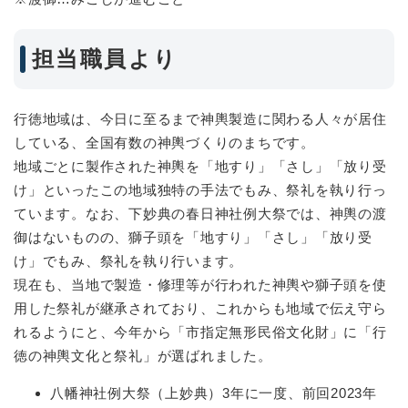
担当職員より
行徳地域は、今日に至るまで神輿製造に関わる人々が居住
している、全国有数の神輿づくりのまちです。
地域ごとに製作された神輿を「地すり」「さし」「放り受
け」といったこの地域独特の手法でもみ、祭礼を執り行っ
ています。なお、下妙典の春日神社例大祭では、神輿の渡
御はないものの、獅子頭を「地すり」「さし」「放り受
け」でもみ、祭礼を執り行います。
現在も、当地で製造・修理等が行われた神輿や獅子頭を使
用した祭礼が継承されており、これからも地域で伝え守ら
れるようにと、今年から「市指定無形民俗文化財」に「行
徳の神輿文化と祭礼」が選ばれました。
八幡神社例大祭（上妙典）3年に一度、前回2023年