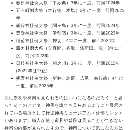
春日神社例大祭（下妙典）3年に一度、前回2024年
五ヶ町例大祭（本行徳、本塩）3年に一度、前回2023
年
胡籙神社例大祭（関ヶ島）3年に一度、前回2024年
豊受神社例大祭（伊勢宿）3年に一度、前回2023年
稲荷神社例大祭（押切）4年に一度、前回2024年
四カ村例大祭（欠真間、香取、湊新田、湊）3年に一
度、前回2022年
日枝神社例大祭（相之川）3年に一度、前回2019年
(2022年は中止)
熊野神社例大祭（新井、島尻、広尾、南行徳）4年に
一度、前回2023年
次に祭礼や神輿を見られるのはいつになるのだろう...と思
ったそこのアナタ！神輿を誰でも見られるようにと展示さ
れている場所として
行徳神輿ミュージアム
＜外部リンク＞
があります。職人が使う道具や普段は見ることができない
神輿の内部が見られますので、神輿について気になる方は