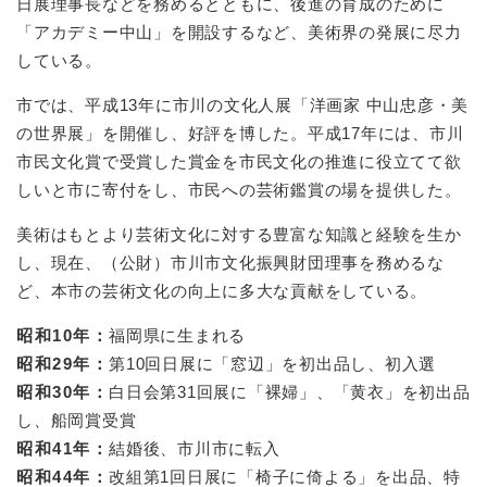
日展理事長などを務めるとともに、後進の育成のために
「アカデミー中山」を開設するなど、美術界の発展に尽力
している。
市では、平成13年に市川の文化人展「洋画家 中山忠彦・美
の世界展」を開催し、好評を博した。平成17年には、市川
市民文化賞で受賞した賞金を市民文化の推進に役立てて欲
しいと市に寄付をし、市民への芸術鑑賞の場を提供した。
美術はもとより芸術文化に対する豊富な知識と経験を生か
し、現在、（公財）市川市文化振興財団理事を務めるな
ど、本市の芸術文化の向上に多大な貢献をしている。
昭和10年：
福岡県に生まれる
昭和29年：
第10回日展に「窓辺」を初出品し、初入選
昭和30年：
白日会第31回展に「裸婦」、「黄衣」を初出品
し、船岡賞受賞
昭和41年：
結婚後、市川市に転入
昭和44年：
改組第1回日展に「椅子に倚よる」を出品、特