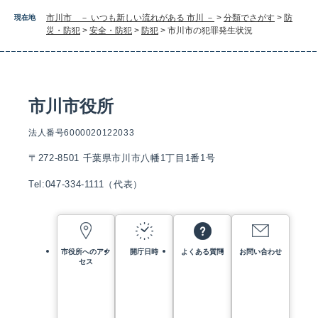
市川市 － いつも新しい流れがある 市川 －
>
分類でさがす
>
防
現在地
災・防犯
>
安全・防犯
>
防犯
>
市川市の犯罪発生状況
市川市役所
法人番号6000020122033
〒272-8501 千葉県市川市八幡1丁目1番1号
Tel:047-334-1111（代表）
市役所へのアク
開庁日時
よくある質問
お問い合わせ
セス