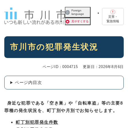
ペ
メニューを飛ばして本文へ
ー
Foreign
language
ジ
災害・
の
緊急情報
見やすくする
先
頭
で
本
す
市川市の犯罪発生状況
文
。
ページID：0004715
更新日：2026年8月6日
ページ内目次
身近な犯罪である「空き巣」や「自転車盗」等の主要8
罪種の発生状況を、町丁別や月別でお知らせします。
町丁別犯罪発生件数