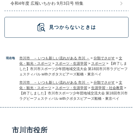
令和4年度 広報いちかわ 9月3日号 特集
見つからないときは
市川市 － いつも新しい流れがある 市川 －
>
分類でさがす
>
文
現在地
化・観光・スポーツ
>
スポーツ・生涯学習
>
スポーツ
>
【終了しま
した】市川市スポーツ少年団地域交流大会 第18回市川市ラグビーフ
ェスティバル withクボタスピアーズ船橋・東京ベイ
市川市 － いつも新しい流れがある 市川 －
>
分類でさがす
>
文
化・観光・スポーツ
>
スポーツ・生涯学習
>
生涯学習・社会教育
>
【終了しました】市川市スポーツ少年団地域交流大会 第18回市川市
ラグビーフェスティバル withクボタスピアーズ船橋・東京ベイ
市川市役所