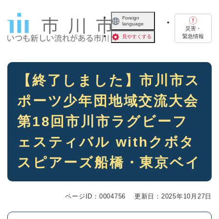
ペ
メニューを飛ばして本文へ
ー
Foreign
language
ジ
災害・
の
緊急情報
見やすくする
先
頭
で
本
す
【終了しました】市川市ス
文
。
ポーツ少年団地域交流大会
第18回市川市ラグビーフ
ェスティバル withクボタ
スピアーズ船橋・東京ベイ
ページID：0004756
更新日：2025年10月27日