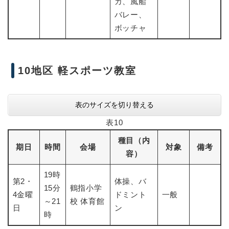
カ、風船
バレー、
ボッチャ
10地区 軽スポーツ教室
表のサイズを切り替える
表10
種目（内
期日
時間
会場
対象
備考
容）
19時
第2・
体操、バ
15分
鶴指小学
4金曜
ドミント
一般
～21
校 体育館
日
ン
時