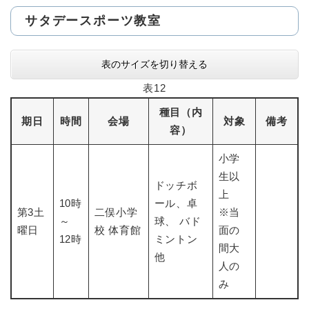
サタデースポーツ教室
表のサイズを切り替える
表12
種目（内
期日
時間
会場
対象
備考
容）
小学
生以
ドッチボ
上
10時
ール、卓
第3土
二俣小学
※当
～
球、 バド
曜日
校 体育館
面の
12時
ミントン
間大
他
人の
み