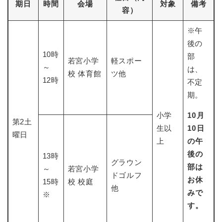
期日
時間
会場
対象
備考
容）
※午
後の
10時
部
若宮小学
軽スポー
～
は、
校 体育館
ツ他
12時
不定
期。
小学
10月
第2土
生以
10日
曜日
上
の午
後の
13時
グラウン
部は
～
若宮小学
ドゴルフ
お休
15時
校 校庭
他
みで
※
す。