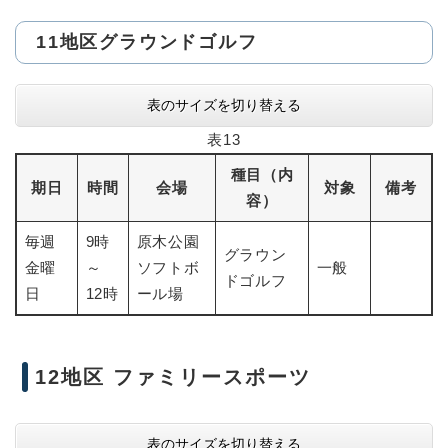
11地区グラウンドゴルフ
表のサイズを切り替える
表13
種目（内
期日
時間
会場
対象
備考
容）
毎週
9時
原木公園
グラウン
金曜
～
ソフトボ
一般
ドゴルフ
日
12時
ール場
12地区 ファミリースポーツ
表のサイズを切り替える