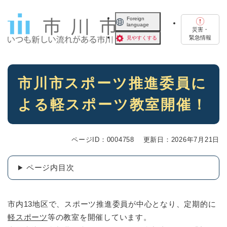
ペ
メニューを飛ばして本文へ
ー
Foreign
language
ジ
災害・
の
緊急情報
見やすくする
先
頭
で
本
す
市川市スポーツ推進委員に
文
。
よる軽スポーツ教室開催！
ページID：0004758
更新日：2026年7月21日
ページ内目次
市内13地区で、スポーツ推進委員が中心となり、定期的に
軽スポーツ
等の教室を開催しています。