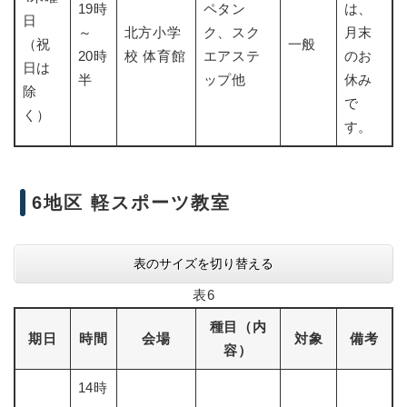
19時
ペタン
は、
日
～
北方小学
ク、スク
月末
（祝
一般
20時
校 体育館
エアステ
のお
日は
半
ップ他
休み
除
で
く）
す。
6地区 軽スポーツ教室
表のサイズを切り替える
表6
種目（内
期日
時間
会場
対象
備考
容）
14時