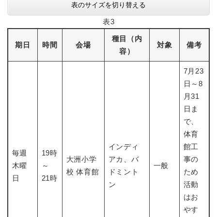
表のサイズを切り替える
表3
種目（内
期日
時間
会場
対象
備考
容）
7月23
日～8
月31
日ま
で、
体育
インディ
館工
毎週
19時
大洲小学
アカ、バ
事の
木曜
～
一般
校 体育館
ドミント
ため
日
21時
ン
活動
はお
やす