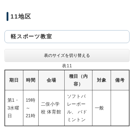
11地区
軽スポーツ教室
表のサイズを切り替える
表11
種目（内
期日
時間
会場
対象
備考
容）
ソフトバ
第1・
19時
二俣小学
レーボー
3水曜
～
一般
校 体育館
ル、 バド
日
21時
ミントン