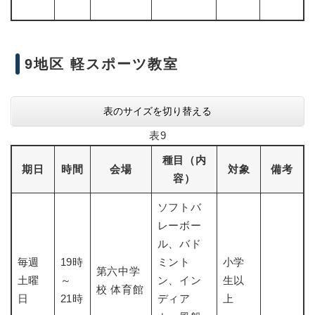
9地区 軽スポーツ教室
表のサイズを切り替える
表9
種目（内
期日
時間
会場
対象
備考
容）
ソフトバ
レーボー
ル、バド
毎週
19時
ミント
小学
第六中学
土曜
～
ン、イン
生以
校 体育館
日
21時
ディア
上