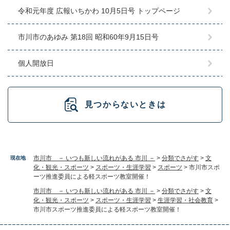
令和元年度 広報いちかわ 10月5日号 トップページ
市川市のあゆみ 第18回 昭和60年9月15日号
個人開放日
見つからないときは
市川市 － いつも新しい流れがある 市川 －
>
分類でさがす
>
文
現在地
化・観光・スポーツ
>
スポーツ・生涯学習
>
スポーツ
>
市川市スポ
ーツ推進委員による軽スポーツ教室開催！
市川市 － いつも新しい流れがある 市川 －
>
分類でさがす
>
文
化・観光・スポーツ
>
スポーツ・生涯学習
>
生涯学習・社会教育
>
市川市スポーツ推進委員による軽スポーツ教室開催！