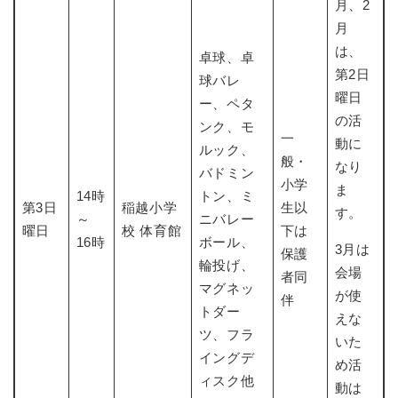
月、2
月
は、
卓球、卓
第2日
球バレ
曜日
ー、ペタ
の活
ンク、モ
一
動に
ルック、
般・
なり
バドミン
小学
ま
14時
トン、ミ
第3日
稲越小学
生以
す。
～
ニバレー
曜日
校 体育館
下は
16時
ボール、
3月は
保護
輪投げ、
会場
者同
マグネッ
が使
伴
トダー
えな
ツ、フラ
いた
イングデ
め活
ィスク他
動は