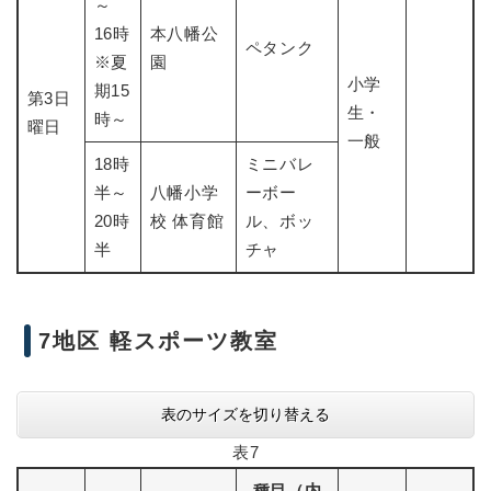
～
16時
本八幡公
ペタンク
※夏
園
小学
期15
第3日
生・
時～
曜日
一般
18時
ミニバレ
半～
八幡小学
ーボー
20時
校 体育館
ル、ボッ
半
チャ
7地区 軽スポーツ教室
表のサイズを切り替える
表7
種目（内