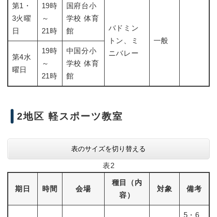
第1・
19時
国府台小
3火曜
～
学校 体育
バドミン
日
21時
館
トン、ミ
一般
19時
中国分小
ニバレー
第4水
～
学校 体育
曜日
21時
館
2地区 軽スポーツ教室
表のサイズを切り替える
表2
種目（内
期日
時間
会場
対象
備考
容）
5・6