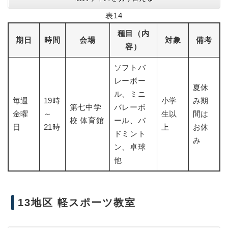
表14
種目（内
期日
時間
会場
対象
備考
容）
ソフトバ
レーボー
夏休
ル、ミニ
毎週
19時
小学
み期
第七中学
バレーボ
金曜
～
生以
間は
校 体育館
ール、バ
日
21時
上
お休
ドミント
み
ン、卓球
他
13地区 軽スポーツ教室