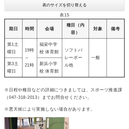
表のサイズを切り替える
表15
種目（内
期日
時間
会場
対象
備考
容）
第1土
福栄中学
19時
ソフトバ
曜日
校 体育館
～
レーボー
一般
第3土
新浜小学
21時
ル他
曜日
校 体育館
※日程や種目などの詳細につきましては、スポーツ推進課
（047-318-2013）までお問合せください。
※悪天候により実施しない場合があります。