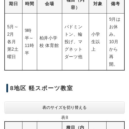
期日
時間
会場
対象
備考
容）
9月は
5月～
バドミン
お休
9時
2月
トン、輪
小学
み。
半～
柏井小学
各月
投げ、マ
生以
10月
11時
校 体育館
第2土
グネット
上
から
半
曜日
ダーツ他
再
開。
8地区 軽スポーツ教室
表のサイズを切り替える
表8
種目（内