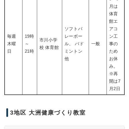
月は
体育
館エ
ソフトバ
アコ
毎週
19時
レーボー
ン工
市川小学
木曜
～
ル、 バド
一般
事の
校 体育館
日
21時
ミントン
ため
他
お休
み。
※再
開は7
月2日
3地区 大洲健康づくり教室