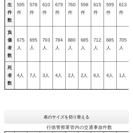
生
595
578
610
679
760
598
615
599
613
件
件
件
件
件
件
件
件
件
件
数
負
傷
675
695
703
784
880
685
712
685
705
者
人
人
人
人
人
人
人
人
人
数
死
者
4人
7人
3人
4人
2人
2人
6人
4人
1人
数
表のサイズを切り替える
行徳警察署管内の交通事故件数