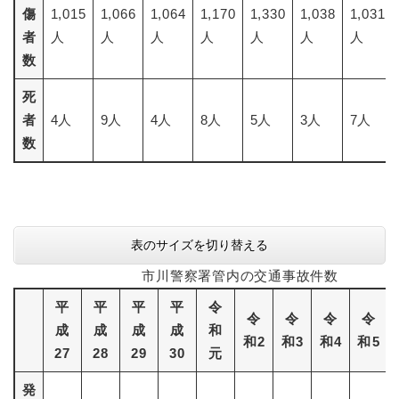
傷
1,015
1,066
1,064
1,170
1,330
1,038
1,031
者
人
人
人
人
人
人
人
数
死
者
4人
9人
4人
8人
5人
3人
7人
数
表のサイズを切り替える
市川警察署管内の交通事故件数
平
平
平
平
令
令
令
令
令
成
成
成
成
和
和2
和3
和4
和5
27
28
29
30
元
発