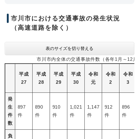
市川市における交通事故の発生状況
（高速道路を除く）
表のサイズを切り替える
市川市内全体の交通事故件数（各年1月～12月
平成
平成
平成
平成
令和
令和
令和
27
28
29
30
元
2
3
発
生
897
890
910
1,021
1,147
912
896
件
件
件
件
件
件
件
件
数
負