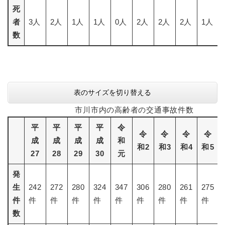
死
者
3人
2人
1人
1人
0人
2人
2人
2人
1人
数
表のサイズを切り替える
市川市内の高齢者の交通事故件数
平
平
平
平
令
令
令
令
令
成
成
成
成
和
和2
和3
和4
和5
27
28
29
30
元
発
生
242
272
280
324
347
306
280
261
275
件
件
件
件
件
件
件
件
件
件
数