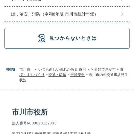
18．治安・消防（令和8年版 市川市統計年鑑）
見つからないときは
市川市 － いつも新しい流れがある 市川 －
>
分類でさがす
>
環
現在地
境・まちづくり
>
交通・駐輪
>
交通安全
>
市川市内の交通事故発生
状況
市川市役所
法人番号6000020122033
〒272-8501 千葉県市川市八幡1丁目1番1号