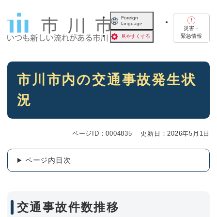
ペ
メニューを飛ばして本文へ
ー
Foreign
language
ジ
災害・
の
緊急情報
見やすくする
先
頭
で
本
す
市川市内の交通事故発生状
文
。
況
ページID：0004835
更新日：2026年5月1日
ページ内目次
交通事故件数推移