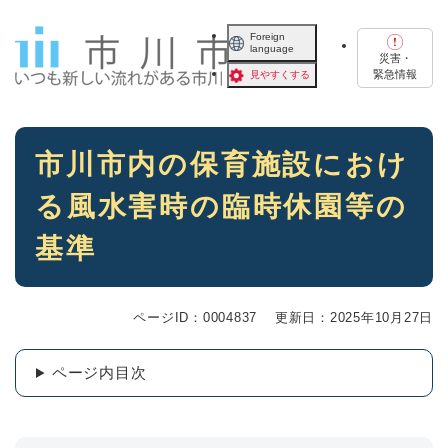
ペ
メニューを飛ばして本文へ
ー
Foreign
language
ジ
災害・
の
緊急情報
見やすくする
先
頭
で
本
す
市川市内の保育施設におけ
文
。
る風水害時の臨時休園等の
基準
ページID：0004837
更新日：2025年10月27日
ページ内目次