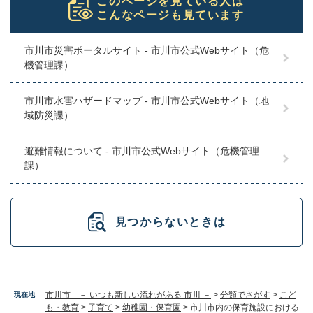
このページを見ている人は
こんなページも見ています
市川市災害ポータルサイト - 市川市公式Webサイト（危
機管理課）
市川市水害ハザードマップ - 市川市公式Webサイト（地
域防災課）
避難情報について - 市川市公式Webサイト（危機管理
課）
見つからないときは
市川市 － いつも新しい流れがある 市川 －
>
分類でさがす
>
こど
現在地
も・教育
>
子育て
>
幼稚園・保育園
>
市川市内の保育施設における