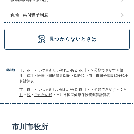
免除・納付猶予制度
見つからないときは
市川市 － いつも新しい流れがある 市川 －
>
分類でさがす
>
健
現在地
康・福祉・医療
>
国民健康保険
>
保険税
>
市川市国民健康保険税概
算計算表
市川市 － いつも新しい流れがある 市川 －
>
分類でさがす
>
くら
し
>
税
>
その他の税
>
市川市国民健康保険税概算計算表
市川市役所