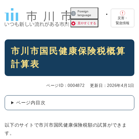
ペ
メニューを飛ばして本文へ
ー
Foreign
language
ジ
災害・
の
緊急情報
見やすくする
先
頭
で
本
す
市川市国民健康保険税概算
文
。
計算表
ページID：0004872
更新日：2026年4月1日
ページ内目次
以下のサイトで市川市国民健康保険税額の試算ができま
す。