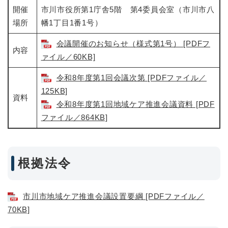
開催
市川市役所第1庁舎5階 第4委員会室（市川市八
場所
幡1丁目1番1号）
会議開催のお知らせ（様式第1号） [PDFフ
内容
ァイル／60KB]
令和8年度第1回会議次第 [PDFファイル／
125KB]
資料
令和8年度第1回地域ケア推進会議資料 [PDF
ファイル／864KB]
根拠法令
市川市地域ケア推進会議設置要綱 [PDFファイル／
70KB]