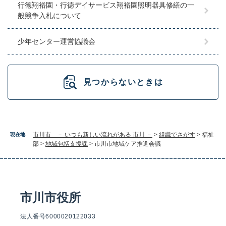
行徳翔裕園・行徳デイサービス翔裕園照明器具修繕の一
般競争入札について
少年センター運営協議会
見つからないときは
市川市 － いつも新しい流れがある 市川 －
>
組織でさがす
>
福祉
現在地
部
>
地域包括支援課
>
市川市地域ケア推進会議
市川市役所
法人番号6000020122033