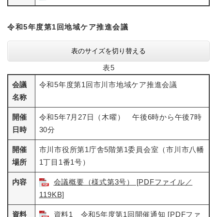
令和5年度第1回地域ケア推進会議
表のサイズを切り替える
表5
会議
令和5年度第1回市川市地域ケア推進会議
名称
開催
令和5年7月27日（木曜） 午後6時から午後7時
日時
30分
開催
市川市役所第1庁舎5階第1委員会室（市川市八幡
場所
1丁目1番1号）
内容
会議概要（様式第3号） [PDFファイル／
119KB]
資料
資料1 令和5年度第1回開催通知 [PDFファ