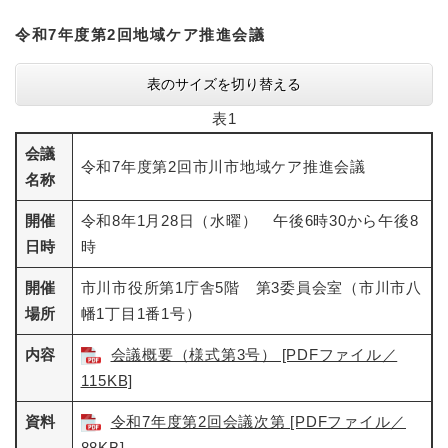
令和7年度第2回地域ケア推進会議
表のサイズを切り替える
表1
会議
令和7年度第2回市川市地域ケア推進会議
名称
開催
令和8年1月28日（水曜） 午後6時30から午後8
日時
時
開催
市川市役所第1庁舎5階 第3委員会室（市川市八
場所
幡1丁目1番1号）
内容
会議概要（様式第3号） [PDFファイル／
115KB]
資料
令和7年度第2回会議次第 [PDFファイル／
88KB]