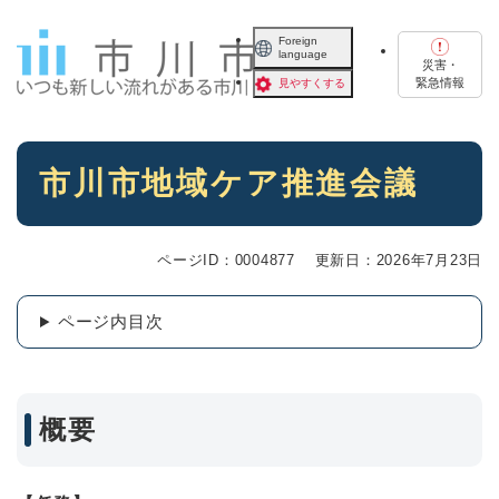
ペ
メニューを飛ばして本文へ
ー
Foreign
language
ジ
災害・
の
緊急情報
見やすくする
先
頭
で
本
す
市川市地域ケア推進会議
文
。
ページID：0004877
更新日：2026年7月23日
ページ内目次
概要