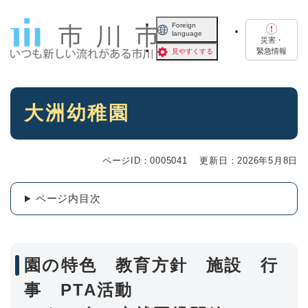
ペ
メニューを飛ばして本文へ
ー
Foreign
language
ジ
災害・
の
緊急情報
見やすくする
先
頭
で
本
す
大洲幼稚園
文
。
ページID：0005041
更新日：2026年5月8日
ページ内目次
園の特色 教育方針 施設 行
事 PTA活動