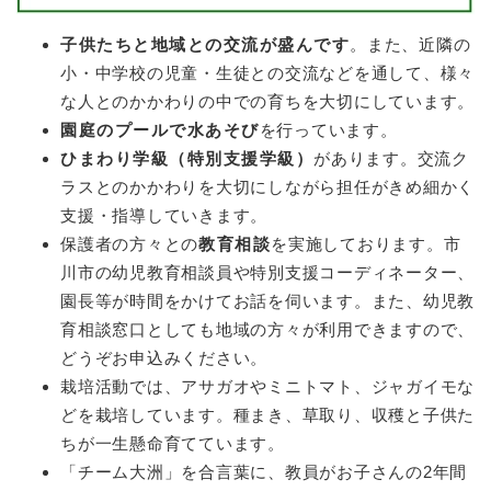
子供たちと地域との交流が盛んです
。また、近隣の
小・中学校の児童・生徒との交流などを通して、様々
な人とのかかわりの中での育ちを大切にしています。
園庭のプールで水あそび
を行っています。
ひまわり学級（特別支援学級）
があります。交流ク
ラスとのかかわりを大切にしながら担任がきめ細かく
支援・指導していきます。
保護者の方々との
教育相談
を実施しております。市
川市の幼児教育相談員や特別支援コーディネーター、
園長等が時間をかけてお話を伺います。また、幼児教
育相談窓口としても地域の方々が利用できますので、
どうぞお申込みください。
栽培活動では、アサガオやミニトマト、ジャガイモな
どを栽培しています。種まき、草取り、収穫と子供た
ちが一生懸命育てています。
「チーム大洲」を合言葉に、教員がお子さんの2年間