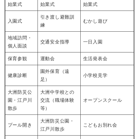
始業式
始業式
始業式
引き渡し避難訓
入園式
むかし遊び
練
地域訪問・
交通安全指導
一日入園
個人面談
保育参観
運動会
生活発表会
園外保育（遠
健康診断
小学校見学
足）
大洲防災公
大洲中学校との
園・江戸川
交流（職場体験
オープンスクール
散歩
等）
大洲防災公園・
プール開き
こどもお別れ会
江戸川散歩