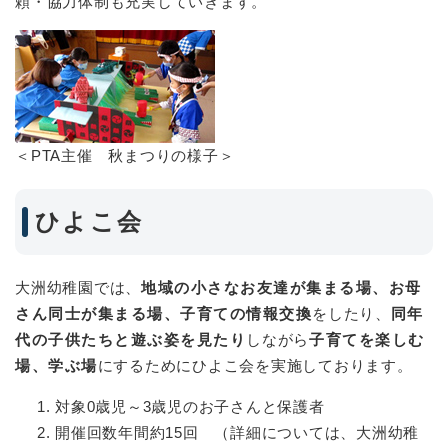
頼・協力体制も充実していきます。
＜PTA主催 秋まつりの様子＞
ひよこ会
大洲幼稚園では、
地域の小さなお友達が集まる場、お母
さん同士が集まる場、子育ての情報交換
をしたり、
同年
代の子供たちと遊ぶ姿を見たり
しながら
子育てを楽しむ
場、学ぶ場
にするためにひよこ会を実施しております。
対象0歳児～3歳児のお子さんと保護者
開催回数年間約15回 （詳細については、大洲幼稚