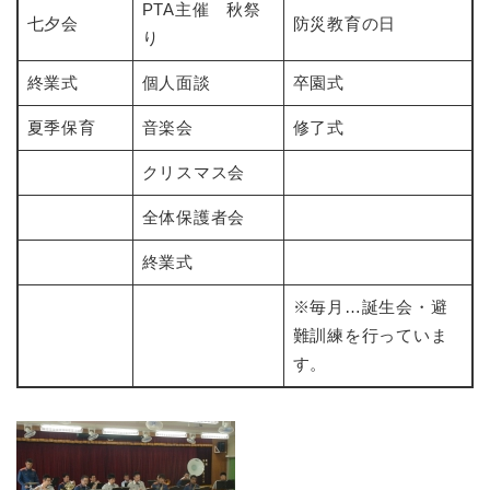
PTA主催 秋祭
七夕会
防災教育の日
り
終業式
個人面談
卒園式
夏季保育
音楽会
修了式
クリスマス会
全体保護者会
終業式
※毎月…誕生会・避
難訓練を行っていま
す。