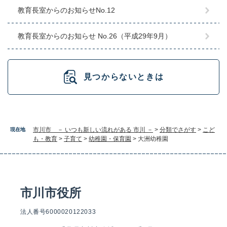
教育長室からのお知らせNo.12
教育長室からのお知らせ No.26（平成29年9月）
見つからないときは
市川市 － いつも新しい流れがある 市川 －
>
分類でさがす
>
こど
現在地
も・教育
>
子育て
>
幼稚園・保育園
>
大洲幼稚園
市川市役所
法人番号6000020122033