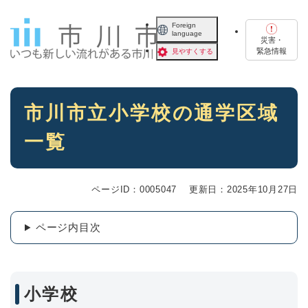
ペ
メニューを飛ばして本文へ
ー
Foreign
language
ジ
災害・
の
緊急情報
見やすくする
先
頭
で
本
す
市川市立小学校の通学区域
文
。
一覧
ページID：0005047
更新日：2025年10月27日
ページ内目次
小学校