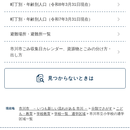
町丁別・年齢別人口（令和8年3月31日現在）
町丁別・年齢別人口（令和7年3月31日現在）
避難場所・避難所一覧
市川市ごみ収集日カレンダー、資源物とごみの分け方・
出し方
見つからないときは
市川市 － いつも新しい流れがある 市川 －
>
分類でさがす
>
こど
現在地
も・教育
>
学校教育
>
学校一覧 通学区域
>
市川市立小学校の通学
区域一覧