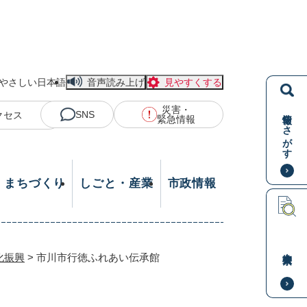
やさしい日本語
音声読み上げ
見やすくする
災害・
情報をさがす
SNS
クセス
緊急情報
・まちづくり
しごと・産業
市政情報
本文検索
化振興
>
市川市行徳ふれあい伝承館