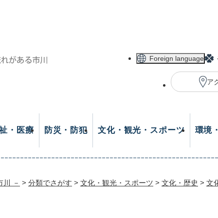
メニューを飛ばして本文へ
Foreign language
ア
祉・医療
防災・防犯
文化・観光・スポーツ
環境
市川 －
>
分類でさがす
>
文化・観光・スポーツ
>
文化・歴史
>
文