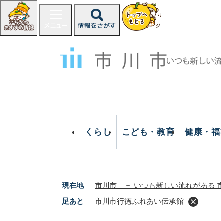
ペ
ー
ジ
の
先
頭
で
す
。
くらし
こども・教育
健康・福
現在地
市川市 － いつも新しい流れがある 
足あと
市川市行徳ふれあい伝承館