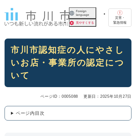
ペ
メニューを飛ばして本文へ
ー
Foreign
language
ジ
災害・
の
緊急情報
見やすくする
先
頭
で
本
す
市川市認知症の人にやさし
文
。
いお店・事業所の認定につ
いて
ページID：0005088
更新日：2025年10月27日
ページ内目次