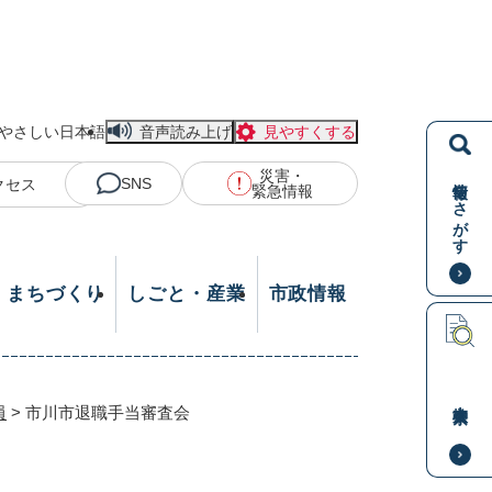
やさしい日本語
音声読み上げ
見やすくする
災害・
情報をさがす
SNS
クセス
緊急情報
・まちづくり
しごと・産業
市政情報
本文検索
員
>
市川市退職手当審査会