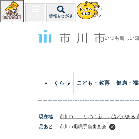
ペ
ー
ジ
の
先
頭
で
す
。
くらし
こども・教育
健康・福
現在地
市川市 － いつも新しい流れがある 
足あと
市川市退職手当審査会