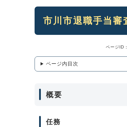
本
市川市退職手当審
文
ページID：
ページ内目次
概要
任務