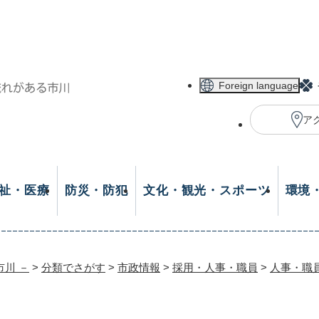
メニューを飛ばして本文へ
Foreign language
ア
祉・医療
防災・防犯
文化・観光・スポーツ
環境
市川 －
>
分類でさがす
>
市政情報
>
採用・人事・職員
>
人事・職