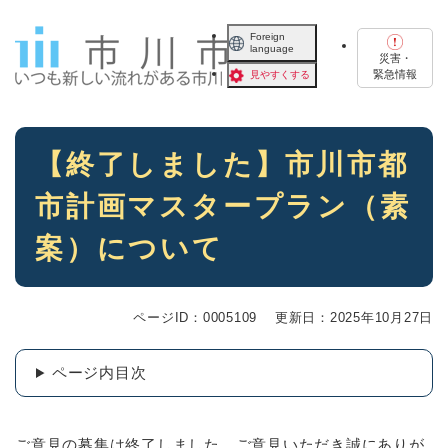
ペ
メニューを飛ばして本文へ
ー
Foreign
language
ジ
災害・
の
緊急情報
見やすくする
先
頭
で
本
す
【終了しました】市川市都
文
。
市計画マスタープラン（素
案）について
ページID：0005109
更新日：2025年10月27日
ページ内目次
ご意見の募集は終了しました。ご意見いただき誠にありが