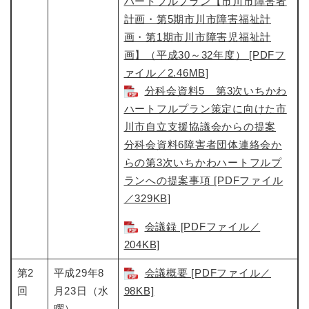
ハートフルプラン【市川市障害者
計画・第5期市川市障害福祉計
画・第1期市川市障害児福祉計
画】（平成30～32年度） [PDFフ
ァイル／2.46MB]
分科会資料5 第3次いちかわ
ハートフルプラン策定に向けた市
川市自立支援協議会からの提案
分科会資料6障害者団体連絡会か
らの第3次いちかわハートフルプ
ランへの提案事項 [PDFファイル
／329KB]
会議録 [PDFファイル／
204KB]
第2
平成29年8
会議概要 [PDFファイル／
回
月23日（水
98KB]
曜）