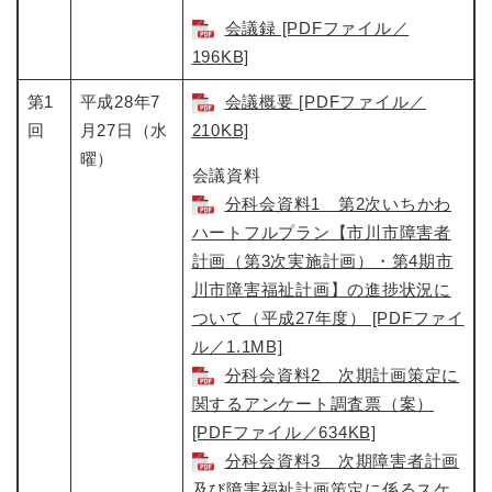
会議録 [PDFファイル／
196KB]
第1
平成28年7
会議概要 [PDFファイル／
回
月27日（水
210KB]
曜）
会議資料
分科会資料1 第2次いちかわ
ハートフルプラン【市川市障害者
計画（第3次実施計画）・第4期市
川市障害福祉計画】の進捗状況に
ついて（平成27年度） [PDFファイ
ル／1.1MB]
分科会資料2 次期計画策定に
関するアンケート調査票（案）
[PDFファイル／634KB]
分科会資料3 次期障害者計画
及び障害福祉計画策定に係るスケ