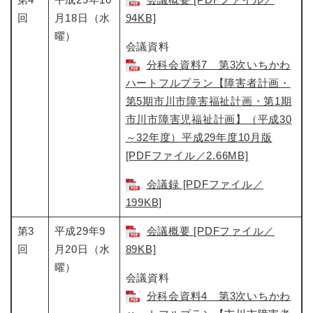
回
月18日（水
94KB]
曜）
会議資料
分科会資料7 第3次いちかわ
ハートフルプラン【障害者計画・
第5期市川市障害福祉計画・第1期
市川市障害児福祉計画】（平成30
～32年度）平成29年度10月版
[PDFファイル／2.66MB]
会議録 [PDFファイル／
199KB]
第3
平成29年9
会議概要 [PDFファイル／
回
月20日（水
89KB]
曜）
会議資料
分科会資料4 第3次いちかわ