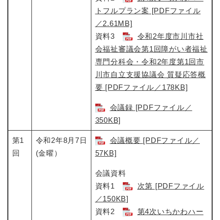
トフルプラン案 [PDFファイル
／2.61MB]
資料3
令和2年度市川市社
会福祉審議会第1回障がい者福祉
専門分科会・令和2年度第1回市
川市自立支援協議会 質疑応答概
要 [PDFファイル／178KB]
会議録 [PDFファイル／
350KB]
第1
令和2年8月7日
会議概要 [PDFファイル／
回
(金曜）
57KB]
会議資料
資料1
次第 [PDFファイル
／150KB]
資料2
第4次いちかわハー