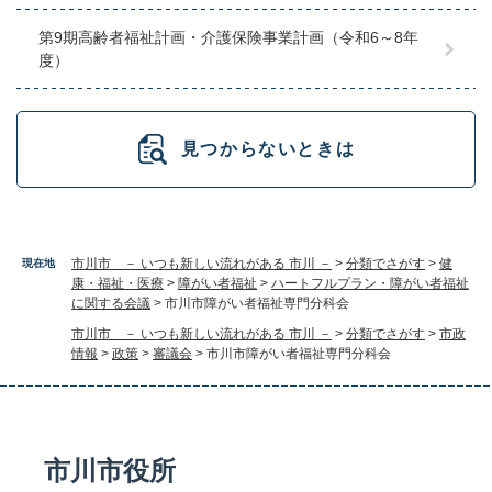
第9期高齢者福祉計画・介護保険事業計画（令和6～8年
度）
見つからないときは
市川市 － いつも新しい流れがある 市川 －
>
分類でさがす
>
健
現在地
康・福祉・医療
>
障がい者福祉
>
ハートフルプラン・障がい者福祉
に関する会議
>
市川市障がい者福祉専門分科会
市川市 － いつも新しい流れがある 市川 －
>
分類でさがす
>
市政
情報
>
政策
>
審議会
>
市川市障がい者福祉専門分科会
市川市役所