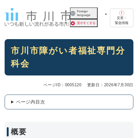
ペ
メニューを飛ばして本文へ
ー
Foreign
language
ジ
災害・
の
緊急情報
見やすくする
先
頭
で
本
す
市川市障がい者福祉専門分
文
。
科会
ページID：0005120
更新日：2026年7月30日
ページ内目次
概要