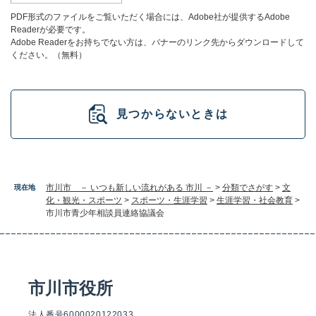
PDF形式のファイルをご覧いただく場合には、Adobe社が提供するAdobe
Readerが必要です。
Adobe Readerをお持ちでない方は、バナーのリンク先からダウンロードして
ください。（無料）
見つからないときは
市川市 － いつも新しい流れがある 市川 －
>
分類でさがす
>
文
現在地
化・観光・スポーツ
>
スポーツ・生涯学習
>
生涯学習・社会教育
>
市川市青少年相談員連絡協議会
市川市役所
法人番号6000020122033