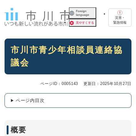
ペ
メニューを飛ばして本文へ
ー
Foreign
language
ジ
災害・
の
緊急情報
見やすくする
先
頭
で
本
す
市川市青少年相談員連絡協
文
。
議会
ページID：0005143
更新日：2025年10月27日
ページ内目次
概要